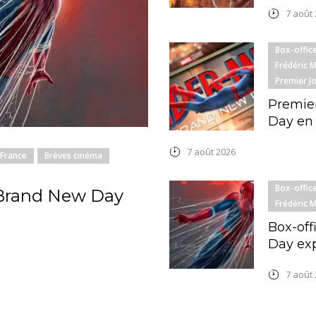
7 août
Box-offic
Frédéric 
Premier J
Premier
Day en
7 août 2026
 France
Brèves cinéma
Box-offic
 Brand New Day
Frédéric 
Box-off
Day exp
7 août