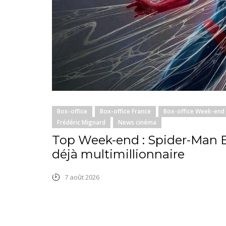
Box-office
Box-office France
Box-office Week-end
Frédéric Mignard
News cinéma
Top Week-end : Spider-Man
déjà multimillionnaire
7 août 2026