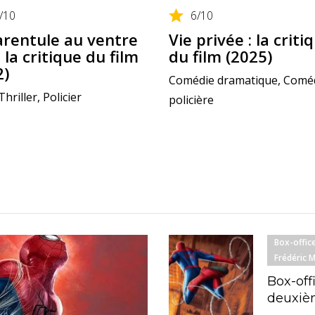
/10
6
/10
arentule au ventre
Vie privée : la criti
: la critique du film
du film (2025)
2)
Comédie dramatique, Comé
Thriller, Policier
policière
Box-offic
Frédéric 
Box-off
deuxièm