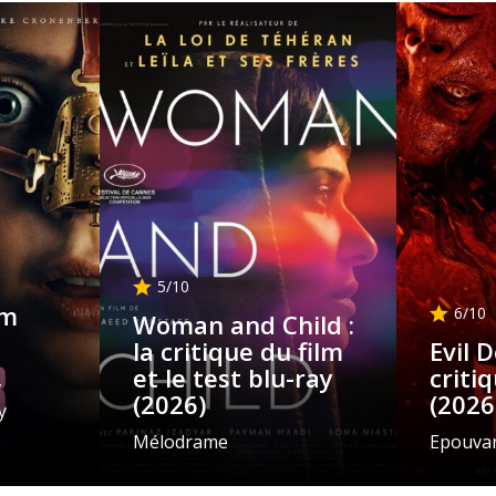
5
/10
lm
6
/10
Woman and Child :
la critique du film
Evil 
et le test blu-ray
criti
,
(2026)
(2026
y
Mélodrame
Epouvan