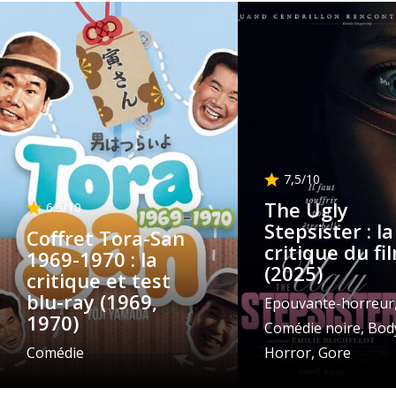
7,5
/10
The Ugly
6.5
/10
Stepsister : la
Coffret Tora-San
critique du fi
1969-1970 : la
(2025)
critique et test
blu-ray (1969,
Epouvante-horreur
1970)
Comédie noire, Bod
Comédie
Horror, Gore