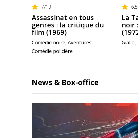
7
/10
6,5
Assassinat en tous
La T
genres : la critique du
noir 
film (1969)
(197
Comédie noire, Aventures,
Giallo, 
Comédie policière
News & Box-office