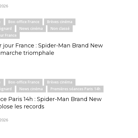
 2026
e
Box-office France
Brèves cinéma
Mignard
News cinéma
Non classé
our France
 jour France : Spider-Man Brand New
 marche triomphale
e
Box-office France
Brèves cinéma
Mignard
News cinéma
Premières séances Paris 14h
ice Paris 14h : Spider-Man Brand New
lose les records
 2026