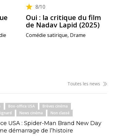
8
/10
que
Oui : la critique du film
de Nadav Lapid (2025)
die
Comédie satirique, Drame
Toutes les news
e
Box-office USA
Brèves cinéma
Mignard
News cinéma
Non classé
ice USA : Spider-Man Brand New Day
e démarrage de l’histoire