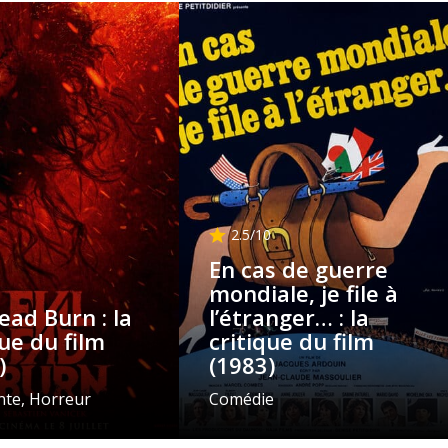
2.5
/10
En cas de guerre
mondiale, je file à
Dead Burn : la
l’étranger… : la
que du film
critique du film
)
(1983)
te, Horreur
Comédie