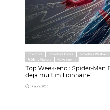
Box-office
Box-office France
Box-office Week-end
Frédéric Mignard
News cinéma
Top Week-end : Spider-Man
déjà multimillionnaire
7 août 2026