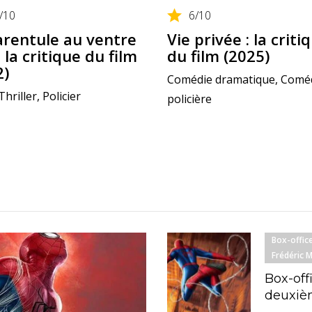
/10
6
/10
arentule au ventre
Vie privée : la criti
: la critique du film
du film (2025)
2)
Comédie dramatique, Comé
Thriller, Policier
policière
Box-offic
Frédéric 
Box-off
deuxièm