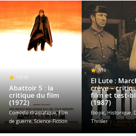
7
/10
7,5
/10
El Lute : Mar
Abattoir 5 : la
crève – critiq
critique du film
film et test-b
(1972)
(1987)
Comédie dramatique, Film
Biopic, Historique,
de guerre, Science-Fiction
Thriller