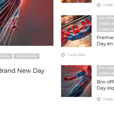
7 août
Box-offic
Frédéric 
Premier J
Premier
Day en
7 août 2026
 France
Brèves cinéma
Box-offic
 Brand New Day
Frédéric 
Box-off
Day exp
7 août