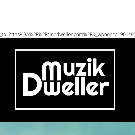
irect_to=https%3A%2F%2Fcinedweller.com%2F&_wpnonce=901c8