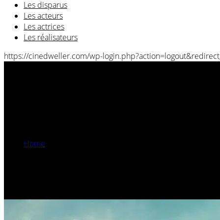
Les disparus
Les acteurs
Les actrices
Les réalisateurs
https://cinedweller.com/wp-login.php?action=logout&red
bande annonce
Home
Posts Tagged
/
bande annonce/