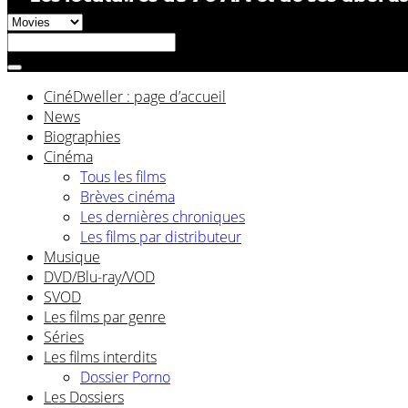
CinéDweller : page d’accueil
News
Biographies
Cinéma
Tous les films
Brèves cinéma
Les dernières chroniques
Les films par distributeur
Musique
DVD/Blu-ray/VOD
SVOD
Les films par genre
Séries
Les films interdits
Dossier Porno
Les Dossiers