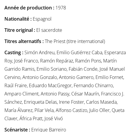
Année de production :
1978
Nationalité :
Espagnol
Titre original :
El sacerdote
Titres alternatifs :
The Priest (titre international)
Casting :
Simón Andreu, Emilio Gutiérrez Caba, Esperanza
Roy, José Franco, Ramón Repáraz, Ramón Pons, Martín
Garrido Ramis, Emilio Soriano, Fabián Conde, José Manuel
Cervino, Antonio Gonzalo, Antonio Gamero, Emilio Fornet,
Raúl Fraire, Eduardo MacGregor, Fernando Chinarro,
Amparo Climent, Antonio Passy, César Maurín, Francisco J.
Sánchez, Enriqueta Delas, Irene Foster, Carlos Maseda,
María Álvarez, Pilar Vela, Alfonso Castizo, Julio Oller, Queta
Claver, África Pratt, José Vivó
Scénariste :
Enrique Barreiro