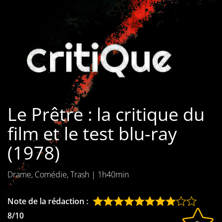
Les films par
genre
Séries
Les films
interdits
Le Prêtre : la critique du
Les Dossiers
film et le test blu-ray
Les disparus
(1978)
Les acteurs
Drame, Comédie, Trash
|
1h40min
Les actrices
Les réalisateurs
Note de la rédaction :
8/10