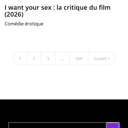
I want your sex : la critique du film
(2026)
Comédie érotique
1
2
3
…
508
Suivant »