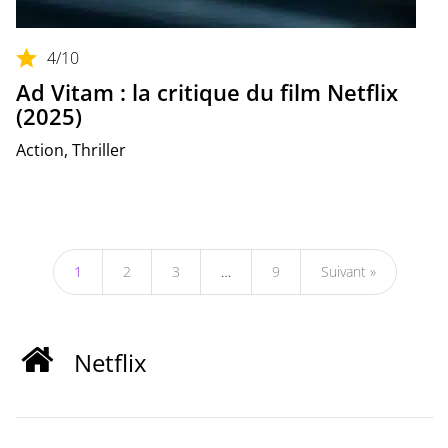
4
/10
Ad Vitam : la critique du film Netflix
(2025)
Action, Thriller
1
2
3
…
9
Suivant »
Netflix