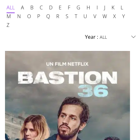
ALL
A
B
C
D
E
F
G
H
I
J
K
L
M
N
O
P
Q
R
S
T
U
V
W
X
Y
Z
Year :