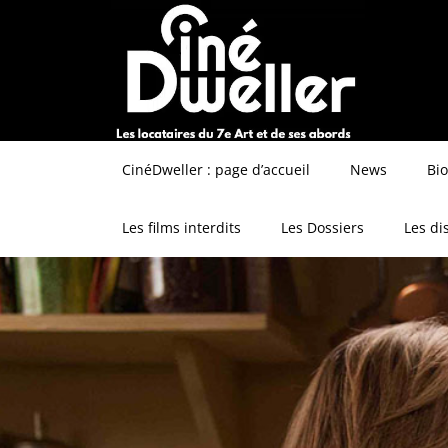
CinéDweller : page d’accueil
News
Bi
Les films interdits
Les Dossiers
Les di