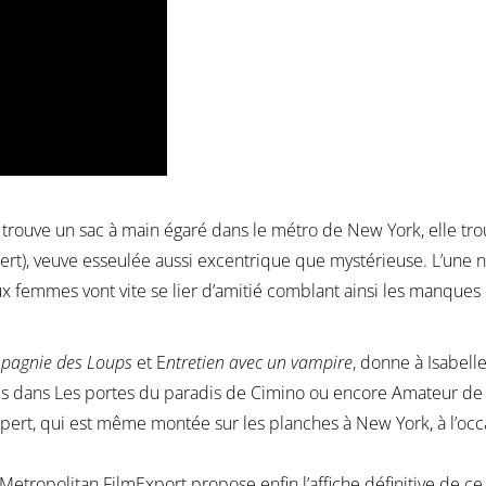
rouve un sac à main égaré dans le métro de New York, elle trouv
pert), veuve esseulée aussi excentrique que mystérieuse. L’une 
ux femmes vont vite se lier d’amitié comblant ainsi les manques 
pagnie des Loups
et E
ntretien avec un vampire
, donne à Isabel
es dans Les portes du paradis de Cimino ou encore Amateur de 
ert, qui est même montée sur les planches à New York, à l’occas
ur Metropolitan FilmExport propose enfin l’affiche définitive de