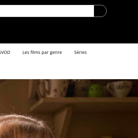
SVOD
Les films par genre
Séries