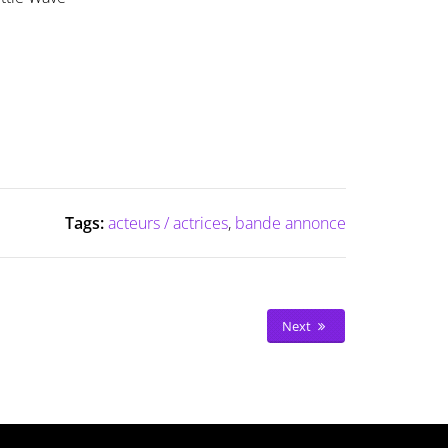
Tags:
acteurs / actrices
,
bande annonce
Next