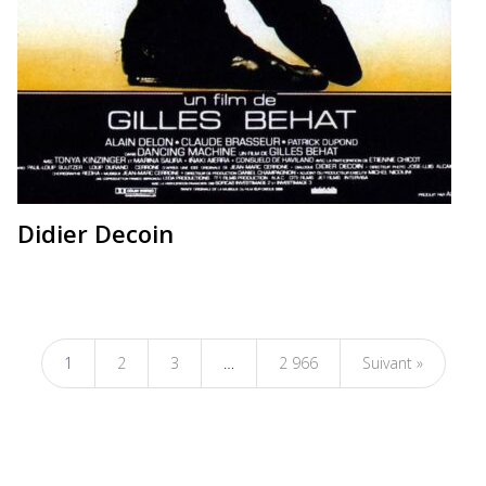
Didier Decoin
1
2
3
…
2 966
Suivant »