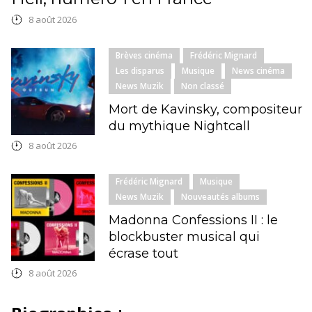
8 août 2026
Brèves cinéma
Frédéric Mignard
Les disparus
Musique
News cinéma
News Muzik
Non classé
Mort de Kavinsky, compositeur
du mythique Nightcall
8 août 2026
Frédéric Mignard
Musique
News Muzik
Nouveautés albums
Madonna Confessions II : le
blockbuster musical qui
écrase tout
8 août 2026