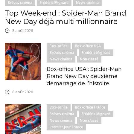
Brèves cinéma
Frédéric Mignard
News cinéma
Top Week-end : Spider-Man Brand
New Day déjà multimillionnaire
8 août 2026
Box-office
Box-office USA
Brèves cinéma
Frédéric Mignard
News cinéma
Non classé
Box-office USA : Spider-Man
Brand New Day deuxième
démarrage de l’histoire
8 août 2026
Box-office
Box-office France
Brèves cinéma
Frédéric Mignard
News cinéma
Non classé
Premier Jour France