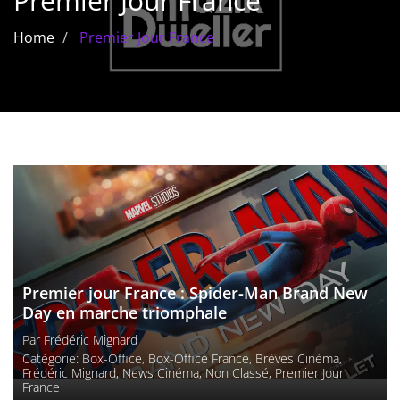
Premier Jour France
Les films par
Home
Premier Jour France
genre
Séries
Les films
interdits
Les Dossiers
Les disparus
Les acteurs
Premier jour France : Spider-Man Brand New
Day en marche triomphale
Les actrices
Par
Frédéric Mignard
Catégorie:
Box-Office
,
Box-Office France
,
Brèves Cinéma
,
Les réalisateurs
Frédéric Mignard
,
News Cinéma
,
Non Classé
,
Premier Jour
France