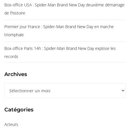
Box-office USA : Spider-Man Brand New Day deuxième démarrage
de l’histoire
Premier jour France : Spider-Man Brand New Day en marche
triomphale
Box-office Paris 14h : Spider-Man Brand New Day explose les
records
Archives
A
r
c
Catégories
h
i
Acteurs
v