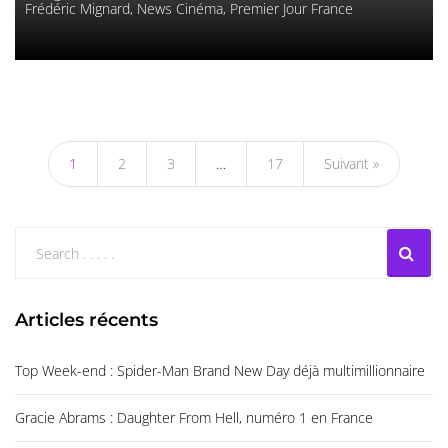
Frédéric Mignard
,
News Cinéma
,
Premier Jour France
1
2
3
…
17
Suivant »
Articles récents
Top Week-end : Spider-Man Brand New Day déjà multimillionnaire
Gracie Abrams : Daughter From Hell, numéro 1 en France