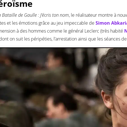
éroïsme
 Bataille de Gaulle : J’écris ton nom
, le réalisateur montre à nou
tes et les émotions grâce au jeu impeccable de
Simon Abkari
mension à des hommes comme le général Leclerc (très habité
N
 dont on suit les péripéties, l’arrestation ainsi que les séances d