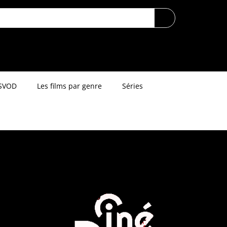
SVOD
Les films par genre
Séries