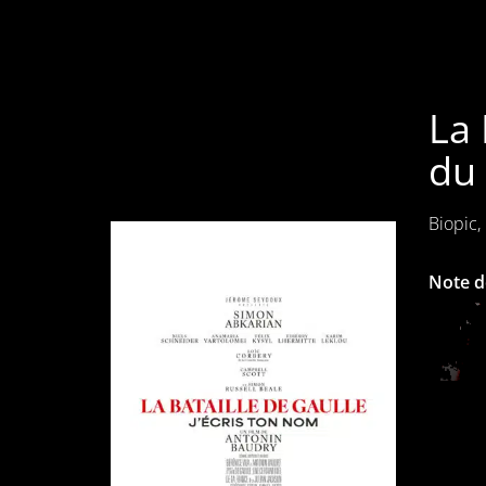
La 
du 
Biopic,
Note de