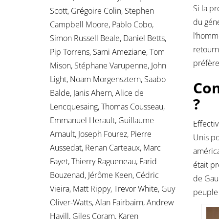
Si la p
Scott, Grégoire Colin, Stephen
du géné
Campbell Moore, Pablo Cobo,
l’homme
Simon Russell Beale, Daniel Betts,
retourn
Pip Torrens, Sami Ameziane, Tom
préfèr
Mison, Stéphane Varupenne, John
Light, Noam Morgensztern, Saabo
Com
Balde, Janis Ahern, Alice de
?
Lencquesaing, Thomas Cousseau,
Emmanuel Herault, Guillaume
Effecti
Arnault, Joseph Fourez, Pierre
Unis po
Aussedat, Renan Carteaux, Marc
américa
Fayet, Thierry Ragueneau, Farid
était p
Bouzenad, Jérôme Keen, Cédric
de Gaul
Vieira, Matt Rippy, Trevor White, Guy
peuple 
Oliver-Watts, Alan Fairbairn, Andrew
Havill, Giles Coram, Karen