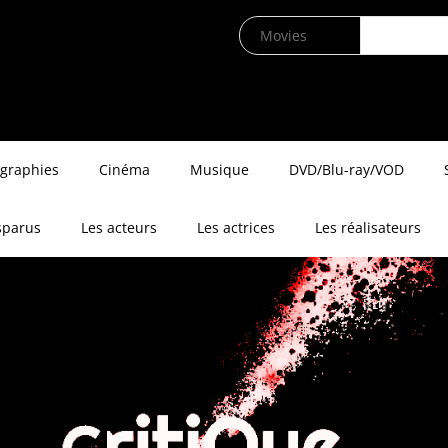
ographies
Cinéma
Musique
DVD/Blu-ray/VOD
sparus
Les acteurs
Les actrices
Les réalisateurs