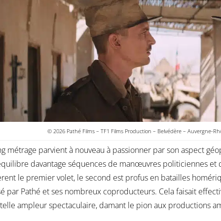
© 2026 Pathé Films – TF1 Films Production – Belvédère – Auvergne-Rh
ong métrage parvient à nouveau à passionner par son aspect géo
équilibre davantage séquences de manœuvres politiciennes et 
ent le premier volet, le second est profus en batailles homérique
 par Pathé et ses nombreux coproducteurs. Cela faisait effecti
telle ampleur spectaculaire, damant le pion aux productions a