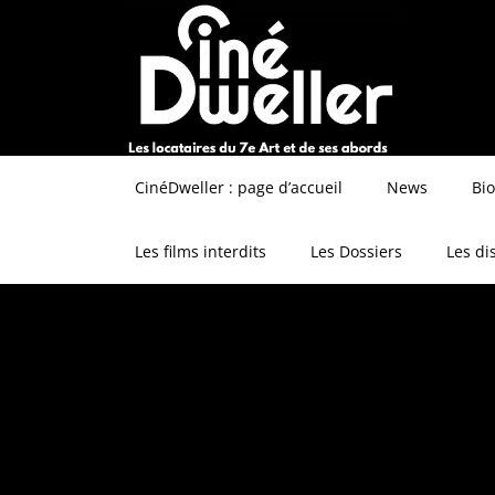
CinéDweller : page d’accueil
News
Bi
Les films interdits
Les Dossiers
Les di