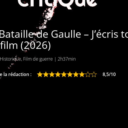
Bataille de Gaulle – J’écris 
film (2026)
 Historique, Film de guerre
|
2h37min
 la rédaction :
8,5/10