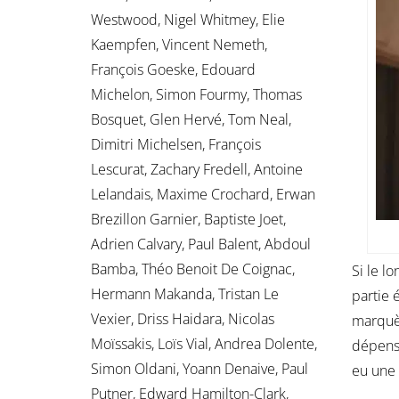
Westwood, Nigel Whitmey, Elie
Kaempfen, Vincent Nemeth,
François Goeske, Edouard
Michelon, Simon Fourmy, Thomas
Bosquet, Glen Hervé, Tom Neal,
Dimitri Michelsen, François
Lescurat, Zachary Fredell, Antoine
Lelandais, Maxime Crochard, Erwan
Brezillon Garnier, Baptiste Joet,
Adrien Calvary, Paul Balent, Abdoul
Bamba, Théo Benoit De Coignac,
Si le l
Hermann Makanda, Tristan Le
partie 
Vexier, Driss Haidara, Nicolas
marquèr
Moïssakis, Loïs Vial, Andrea Dolente,
dépensé
Simon Oldani, Yoann Denaive, Paul
eu une 
Putner, Edward Hamilton-Clark,