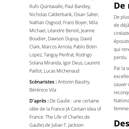
De 
Rufo Quintavalle, Paul Bandey,
Nicholas Calderbank, Osian Salter,
De plu
Nathan Osgood, Frans Boyer, Mila
de déjà
Michael, Léandre Benoit, Jeanne
cinéast
Boudier, Dawson Dupuy, David
épousto
Clark, Marcos Arriola, Pablo Botin
qui ren
Lopez, Tanguy Penfrat, Rodrigo
perdu.
Solana Miranda, Igor Deus, Laurent
Par la 
Paillot, Lucas Michenaud
excelle
Scénaristes :
Antonin Baudry,
sauver 
Bérénice Vila
reconqu
Nationa
D'après :
De Gaulle : une certaine
femmes 
idée de la France (A Certain Idea of
France: The Life of Charles de
Des
Gaulle) de Julian T. Jackson