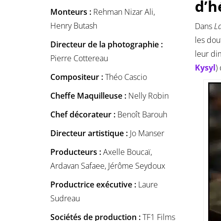
d’h
Monteurs :
Rehman Nizar Ali,
Henry Butash
Dans
La
les dou
Directeur de la photographie :
leur di
Pierre Cottereau
Kysyl
)
Compositeur :
Théo Cascio
Cheffe Maquilleuse :
Nelly Robin
Chef décorateur :
Benoît Barouh
Directeur artistique :
Jo Manser
Producteurs :
Axelle Boucaï,
Ardavan Safaee, Jérôme Seydoux
Productrice exécutive :
Laure
Sudreau
Sociétés de production :
TF1 Films