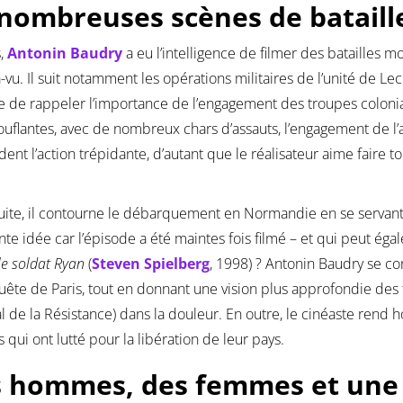
nombreuses scènes de bataill
s,
Antonin Baudry
a eu l’intelligence de filmer des batailles m
-vu. Il suit notamment les opérations militaires de l’unité de L
e de rappeler l’importance de l’engagement des troupes colonia
uflantes, avec de nombreux chars d’assauts, l’engagement de l’a
dent l’action trépidante, d’autant que le réalisateur aime faire 
suite, il contourne le débarquement en Normandie en se servant
nte idée car l’épisode a été maintes fois filmé – et qui peut éga
le soldat Ryan
(
Steven Spielberg
, 1998) ? Antonin Baudry se co
ête de Paris, tout en donnant une vision plus approfondie des t
l de la Résistance) dans la douleur. En outre, le cinéaste re
qui ont lutté pour la libération de leur pays.
 hommes, des femmes et une