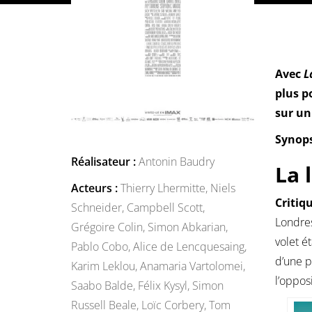
Avec
L
plus p
sur un
Synops
Réalisateur :
Antonin Baudry
La 
Acteurs :
Thierry Lhermitte,
Niels
Critiq
Schneider,
Campbell Scott,
Londres
Grégoire Colin,
Simon Abkarian,
volet é
Pablo Cobo,
Alice de Lencquesaing,
d’une p
Karim Leklou,
Anamaria Vartolomei,
l’oppos
Saabo Balde,
Félix Kysyl,
Simon
Russell Beale,
Loïc Corbery,
Tom