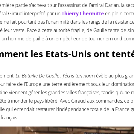
remière partie s’achevait sur l’assassinat de l’amiral Darlan, la se
ral Giraud interprété par un
Thierry Lhermitte
en plein contr
 ne fait pourtant pas l’unanimité dans les rangs de la résistance,
é leur veste. Face à cette autorité fragile, de Gaulle tente de s
e un homme de paille à un empêcheur de tourner en rond comm
ment les Etats-Unis ont tenté
vement,
La Bataille De Gaulle : J’écris ton nom
révèle au plus gra
ur faire de l’Europe une terre entièrement sous leur domination. 
ine viennent gérer les grandes villes françaises, tandis qu’une
rête à inonder le pays libéré. Avec Giraud aux commandes, ce pl
le qui entendait restaurer l’indépendance totale de la France g
français.