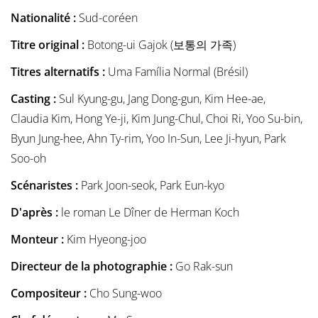
Nationalité :
Sud-coréen
Titre original :
Botong-ui Gajok (보통의 가족)
Titres alternatifs :
Uma Família Normal (Brésil)
Casting :
Sul Kyung-gu, Jang Dong-gun, Kim Hee-ae,
Claudia Kim, Hong Ye-ji, Kim Jung-Chul, Choi Ri, Yoo Su-bin,
Byun Jung-hee, Ahn Ty-rim, Yoo In-Sun, Lee Ji-hyun, Park
Soo-oh
Scénaristes :
Park Joon-seok, Park Eun-kyo
D'après :
le roman Le Dîner de Herman Koch
Monteur :
Kim Hyeong-joo
Directeur de la photographie :
Go Rak-sun
Compositeur :
Cho Sung-woo