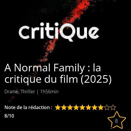
Les films par
genre
Séries
Les films
interdits
A Normal Family : la
Les Dossiers
critique du film (2025)
Les disparus
Drame, Thriller
|
1h56min
Les acteurs
Les actrices
Note de la rédaction :
8/10
Les réalisateurs
8