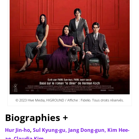
© 2023 Hive Media, HIGROUND / Affiche : Fidelio. Tous droits réservés.
Biographies +
Hur Jin-ho
,
Sul Kyung-gu,
Jang Dong-gun,
Kim Hee-
ae,
Claudia Kim