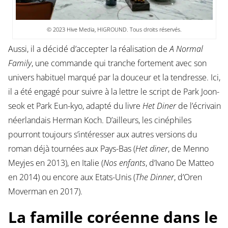
© 2023 Hive Media, HIGROUND. Tous droits réservés.
Aussi, il a décidé d’accepter la réalisation de
A Normal
Family
, une commande qui tranche fortement avec son
univers habituel marqué par la douceur et la tendresse. Ici,
il a été engagé pour suivre à la lettre le script de Park Joon-
seok et Park Eun-kyo, adapté du livre
Het Diner
de l’écrivain
néerlandais Herman Koch. D’ailleurs, les cinéphiles
pourront toujours s’intéresser aux autres versions du
roman déjà tournées aux Pays-Bas (
Het diner
, de Menno
Meyjes en 2013), en Italie (
Nos enfants
, d’Ivano De Matteo
en 2014) ou encore aux Etats-Unis (
The Dinner
, d’Oren
Moverman en 2017).
La famille coréenne dans le