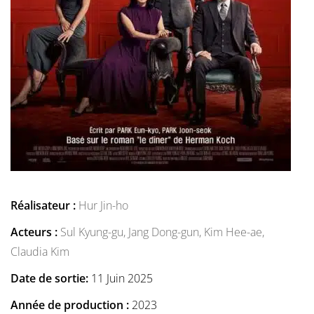
Réalisateur :
Hur Jin-ho
Acteurs :
Sul Kyung-gu,
Jang Dong-gun,
Kim Hee-ae,
Claudia Kim
Date de sortie:
11 Juin 2025
Année de production :
2023