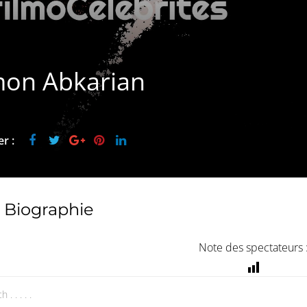
mon Abkarian
r :
Biographie
Note des spectateurs 