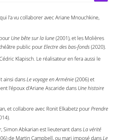
, qui l’a vu collaborer avec Ariane Mnouchkine,
 pour
Une bête sur la lune
(2001), et les Molières
théâtre public pour
Electre des bas-fonds
(2020).
ric Klapisch. Le réalisateur en fera aussi le
it ainsi dans
Le voyage en Arménie
(2006) et
ment l’époux d’Ariane Ascaride dans
Une histoire
n, et collabore avec Ronit Elkabetz pour
Prendre
014).
er, Simon Abkarian est lieutenant dans
La vérité
06) de Martin Campbell, ou mari imposé dans
Le