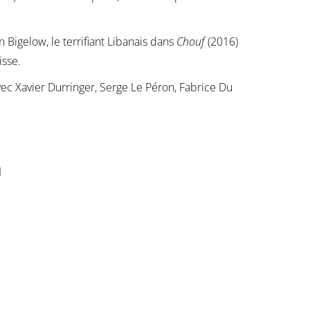
 Bigelow, le terrifiant Libanais dans
Chouf
(2016)
isse.
avec Xavier Durringer, Serge Le Péron, Fabrice Du
n