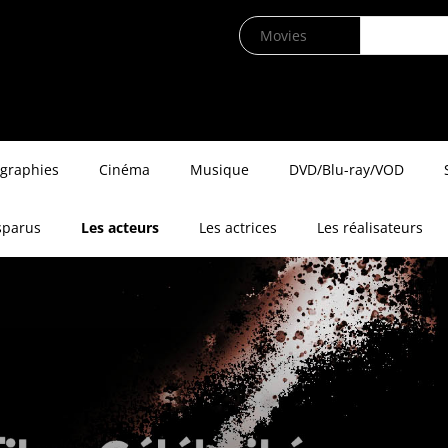
ographies
Cinéma
Musique
DVD/Blu-ray/VOD
sparus
Les acteurs
Les actrices
Les réalisateurs