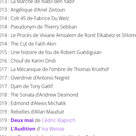
013 : La Marche de Nabil Ben Yadir
013 : Angélique d’Ariel Zeitoun
014 : Colt 45 de Fabrice Du Welz
014 : Pseudonym de Thierry Sebban
014 : Le Procès de Viviane Amsalem de Ronit Elkabetz et Shlom
014 : The Cut de Fatih Akın
015 : Une histoire de fou de Robert Guédiguian
016 : Chouf de Karim Dridi
017 : La Mécanique de l’ombre de Thomas Kruithof
017 : Overdrive d’Antonio Negret
017 : Djam de Tony Gatlif
018 : The Sonata d’Andrew Desmond
019 : Edmond d’Alexis Michalik
019 : Rebelles d’Allan Mauduit
019 :
Deux moi
de
Cédric Klapisch
019 :
L’Audition
d’
Ina Weisse