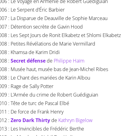
006 : Le Voyage en Arménie de Robert Guédiguian
006 : Le Serpent d’Éric Barbier
007 : La Disparue de Deauville de Sophie Marceau
007 : Détention secrète de Gavin Hood
008 : Les Sept Jours de Ronit Elkabetz et Shlomi Elkabetz
008 : Petites Révélations de Marie Vermillard
008 : Khamsa de Karim Dridi
008 :
Secret défense
de
Philippe Haïm
008 : Musée haut, musée bas de Jean-Michel Ribes
008 : Le Chant des mariées de Karin Albou
009 : Rage de Sally Potter
009 : L’Armée du crime de Robert Guédiguian
010 : Tête de turc de Pascal Elbé
011 : De force de Frank Henry
012 :
Zero Dark Thirty
de
Kathryn Bigelow
013 : Les Invincibles de Frédéric Berthe