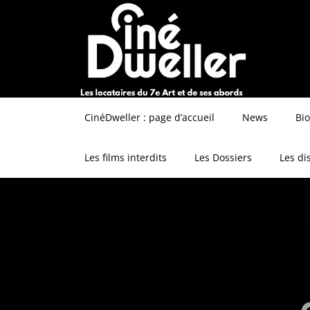
CinéDweller : page d’accueil
News
Bi
Les films interdits
Les Dossiers
Les di