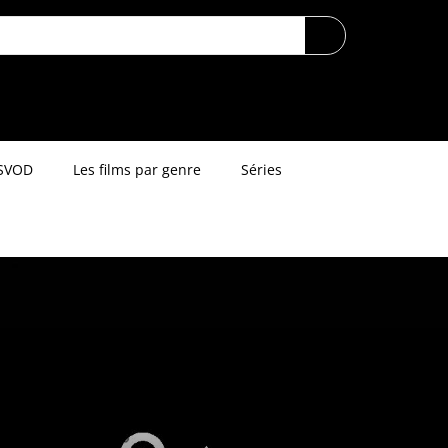
SVOD
Les films par genre
Séries