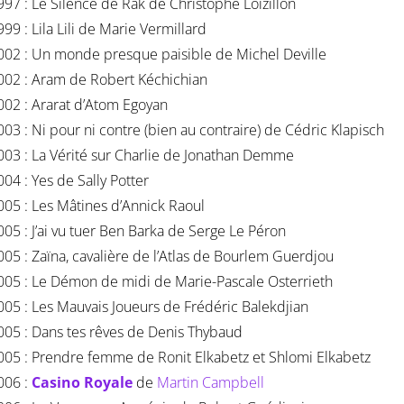
997 : Le Silence de Rak de Christophe Loizillon
999 : Lila Lili de Marie Vermillard
002 : Un monde presque paisible de Michel Deville
002 : Aram de Robert Kéchichian
002 : Ararat d’Atom Egoyan
003 : Ni pour ni contre (bien au contraire) de Cédric Klapisch
003 : La Vérité sur Charlie de Jonathan Demme
004 : Yes de Sally Potter
005 : Les Mâtines d’Annick Raoul
005 : J’ai vu tuer Ben Barka de Serge Le Péron
005 : Zaïna, cavalière de l’Atlas de Bourlem Guerdjou
005 : Le Démon de midi de Marie-Pascale Osterrieth
005 : Les Mauvais Joueurs de Frédéric Balekdjian
005 : Dans tes rêves de Denis Thybaud
005 : Prendre femme de Ronit Elkabetz et Shlomi Elkabetz
006 :
Casino Royale
de
Martin Campbell