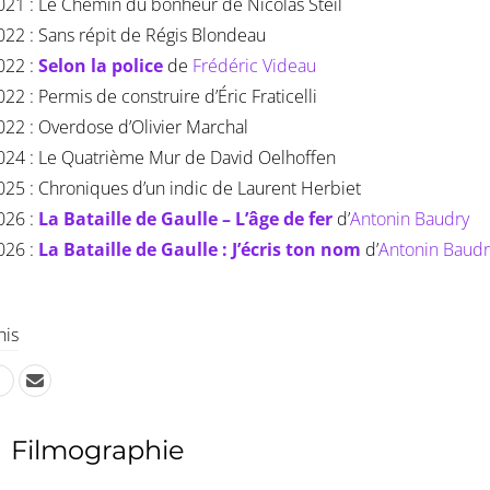
021 : Le Chemin du bonheur de Nicolas Steil
022 : Sans répit de Régis Blondeau
022 :
Selon la police
de
Frédéric Videau
022 : Permis de construire d’Éric Fraticelli
022 : Overdose d’Olivier Marchal
024 : Le Quatrième Mur de David Oelhoffen
025 : Chroniques d’un indic de Laurent Herbiet
026 :
La Bataille de Gaulle – L’âge de fer
d’
Antonin Baudry
026 :
La Bataille de Gaulle : J’écris ton nom
d’
Antonin Baudr
his
Filmographie