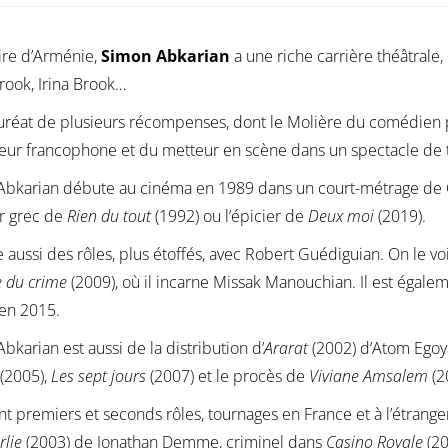
ire d’Arménie,
Simon Abkarian
a une riche carrière théâtrale
rook, Irina Brook…
lauréat de plusieurs récompenses, dont le Molière du comédien
teur francophone et du metteur en scène dans un spectacle de 
bkarian débute au cinéma en 1989 dans un court-métrage de Céd
r grec de
Rien du tout
(1992) ou l’épicier de
Deux moi
(2019).
ve aussi des rôles, plus étoffés, avec Robert Guédiguian. On le vo
 du crime
(2009), où il incarne Missak Manouchian. Il est égale
 en 2015.
bkarian est aussi de la distribution d’
Ararat
(2002) d’Atom Egoya
(2005),
Les sept jours
(2007) et le procès de
Viviane Amsalem
(2
nt premiers et seconds rôles, tournages en France et à l’étrang
rlie
(2003) de Jonathan Demme, criminel dans
Casino Royale
(20