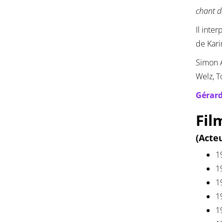
chant d
Il inte
de Kari
Simon A
Welz, T
Gérard
Fil
(Acte
1
1
1
1
19