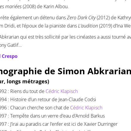
es mariées
(2008) de Karin Albou.
rprète également un détenu dans
Zero Dark City
(2012) de Kathryn
m Dridi, et l’époux de la pianiste dans
L’audition
(2019) d’Ina We
bkrarian qui est très sollicité par les cinéastes a aussi tourné 
ony Gatlif…
 Crespo
mographie de Simon Abkraria
ur, longs métrages)
992 : Riens du tout de
Cédric Klapisch
994 : Histoire d’un retour de Jean-Claude Codsi
996 : Chacun cherche son chat de
Cédric Klapisch
997 : Tempête dans un verre d’eau d’Arnold Barkus
97 : J’irai au paradis car l’enfer est ici de Xavier Durringer