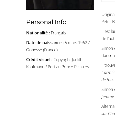
Origina
Personal Info
Peter B
Il est 
Nationalité :
Français
de l’au
Date de naissance :
5 mars 1962 à
Simon A
Gonesse (France)
danseu
Crédit visuel :
Copyright Judith
Il trou
Kaufmann / Port au Prince Pictures
L’armée
de fou
,
Simon A
femme
Alterna
sur Cha