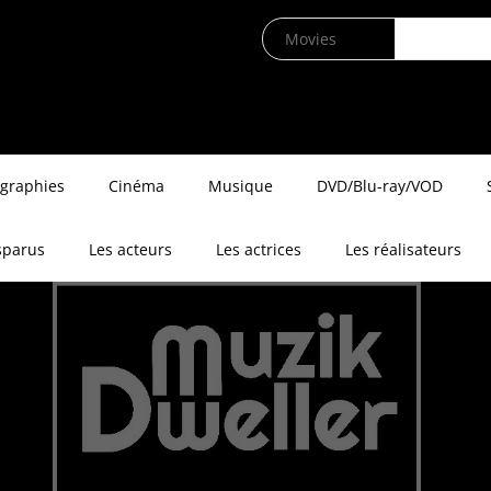
ographies
Cinéma
Musique
DVD/Blu-ray/VOD
sparus
Les acteurs
Les actrices
Les réalisateurs