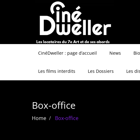
CinéDweller : page d’accueil
News
Bi
Les films interdits
Les Dossiers
Les di
Box-office
Home
Box-office