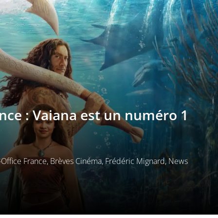
ance : Vaiana est un numéro 1
Office France
,
Brèves Cinéma
,
Frédéric Mignard
,
News