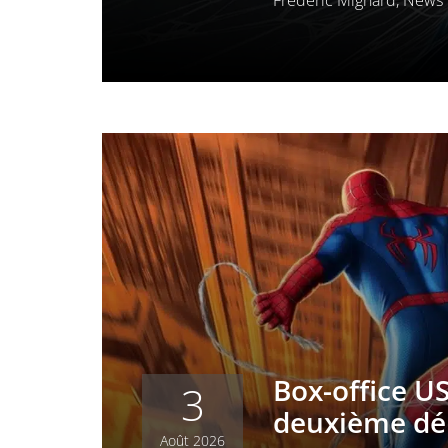
Frédéric Mignard
,
News 
Box-office U
3
deuxième dém
Août 2026