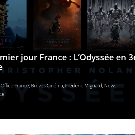
emier jour France : L’Odyssée en 3
e
Office France
,
Brèves Cinéma
,
Frédéric Mignard
,
News
nce