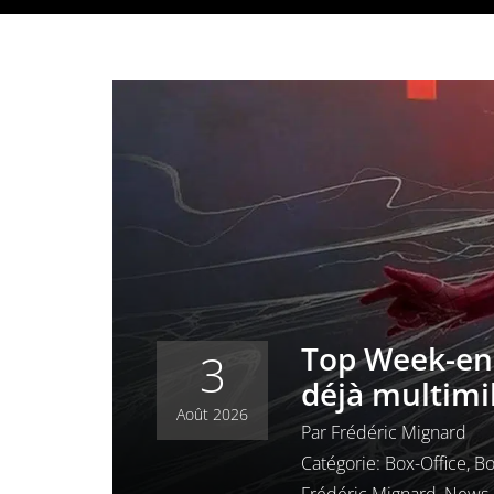
Top Week-en
3
déjà multimi
Août 2026
Par
Frédéric Mignard
Catégorie:
Box-Office
,
Bo