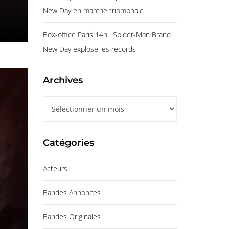
New Day en marche triomphale
Box-office Paris 14h : Spider-Man Brand
New Day explose les records
Archives
A
r
c
Catégories
h
i
Acteurs
v
e
Bandes Annonces
s
Bandes Originales