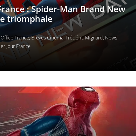
France : Spider-Man Brand New
e triomphale
Office France
,
Brèves Cinéma
,
Frédéric Mignard
,
News
er Jour France