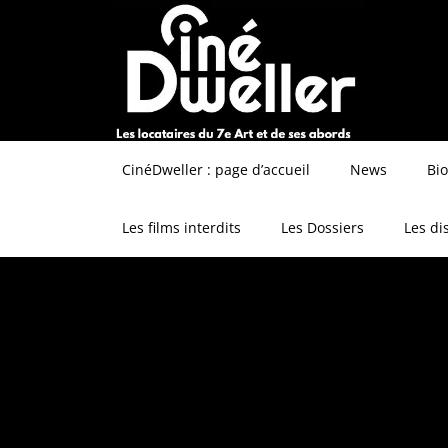
CinéDweller : page d’accueil
News
Bi
Les films interdits
Les Dossiers
Les di