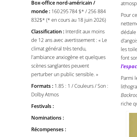
Box-office nord-américain /
atmosph
monde :
160 295 784 $* / 256 884
Pour ce
832$* (* en cours au 18 juin 2026)
netteme
Classification :
Interdit aux moins
dédale 
de 12 ans avec avertissement : « Le
d’angoi
climat général très tendu,
les toi
l'ambiance anxiogène et quelques
font so
scènes sanglantes peuvent
l’espa
perturber un public sensible. »
Parmi l
Formats :
1.85 : 1 / Couleurs / Son :
lithogr
Dolby Atmos
Backro
riche q
Festivals :
Nominations :
Récompenses :