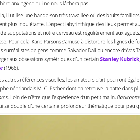
ère anxiogène qui ne nous lâchera pas.
la, il utilise une bande-son très travaillée où des bruits familie
nt plus inquiétante. L’aspect labyrinthique des lieux permet au
de supputations et notre cerveau est régulièrement aux aguets
sse. Pour cela, Kane Parsons s’amuse à distordre les lignes de 
les surréalistes de gens comme Salvador Dali ou encore d’Yves T
nger aux obsessions symétriques d’un certain
Stanley Kubrick
ce
(1968).
es autres références visuelles, les amateurs d’art pourront égal
aphe néerlandais M. C. Escher dont on retrouve la patte dans p
oms
. Loin de n’être que l’expérience d’un petit malin,
Backroom
ui se double d’une certaine profondeur thématique pour peu qu