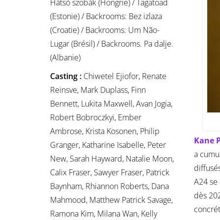
Hátsó szobák (Hongrie) / Tagatoad
(Estonie) / Backrooms: Bez izlaza
(Croatie) / Backrooms: Um Não-
Lugar (Brésil) / Backrooms. Pa dalje.
(Albanie)
Casting :
Chiwetel Ejiofor, Renate
Reinsve, Mark Duplass, Finn
Bennett, Lukita Maxwell, Avan Jogia,
Robert Bobroczkyi, Ember
Ambrose, Krista Kosonen, Philip
Kane 
Granger, Katharine Isabelle, Peter
a cumul
New, Sarah Hayward, Natalie Moon,
diffusé
Calix Fraser, Sawyer Fraser, Patrick
A24 se 
Baynham, Rhiannon Roberts, Dana
dès 202
Mahmood, Matthew Patrick Savage,
concréti
Ramona Kim, Milana Wan, Kelly