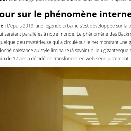
our sur le phénomène intern
ue :
Depuis 2019, une légende urbaine s’est développée sur la to
ui seraient parallèles à notre monde. Le phénomène des Backr
uelque peu mystérieuse qui a circulé sur le net montrant une 
donné naissance au style liminaire (à savoir un lieu gigantesque 
in de 17 ans a décidé de transformer en web-série justement i