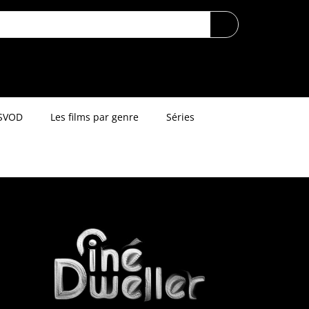
SVOD
Les films par genre
Séries