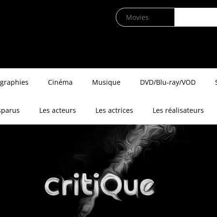
ographies
Cinéma
Musique
DVD/Blu-ray/VOD
sparus
Les acteurs
Les actrices
Les réalisateurs