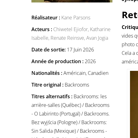
Ret
Réalisateur :
Kane Parsons
Critiq
Acteurs :
Chiwetel Ejiofor,
Katharine
vides q
Isabelle,
Renate Reinsve,
Avan Jogia
photo q
Date de sortie:
17 Juin 2026
Cela a 
Année de production :
2026
américa
Nationalités :
Américain, Canadien
Titre original :
Backrooms
Titres alternatifs :
Backrooms: les
arrière-salles (Québec) / Backrooms
- O Labirinto (Portugal) / Backrooms.
Bez wyjścia (Pologne) / Backrooms:
Sin Salida (Mexique) / Backrooms -