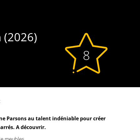
m (2026)
8
:
ne Parsons au talent indéniable pour créer
rrés. A découvrir.
de meubles.