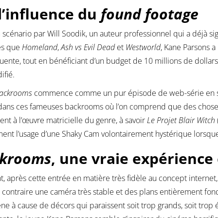
l’influence du
found footage
 scénario par Will Soodik, un auteur professionnel qui a déjà s
es que
Homeland
,
Ash vs Evil Dead
et
Westworld
, Kane Parsons 
ente, tout en bénéficiant d’un budget de 10 millions de dollars
ifié.
ackrooms
commence comme un pur épisode de web-série en sui
ans ces fameuses backrooms où l’on comprend que des choses ét
ent à l’œuvre matricielle du genre, à savoir
Le Projet Blair Witch
nt l’usage d’une Shaky Cam volontairement hystérique lorsque 
krooms
, une vraie expérienc
t, après cette entrée en matière très fidèle au concept internet
 contraire une caméra très stable et des plans entièrement fo
ne à cause de décors qui paraissent soit trop grands, soit trop