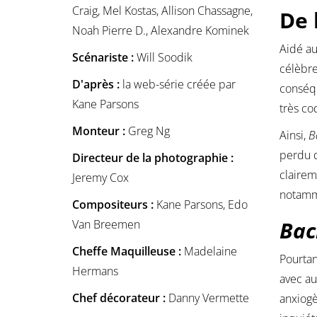
Craig, Mel Kostas, Allison Chassagne,
De 
Noah Pierre D., Alexandre Kominek
Aidé au
Scénariste :
Will Soodik
célèbr
D'après :
la web-série créée par
conséqu
Kane Parsons
très cod
Monteur :
Greg Ng
Ainsi,
B
perdu d
Directeur de la photographie :
clairem
Jeremy Cox
notamme
Compositeurs :
Kane Parsons, Edo
Bac
Van Breemen
Cheffe Maquilleuse :
Madelaine
Pourtan
Hermans
avec au
Chef décorateur :
Danny Vermette
anxiogè