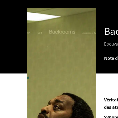
Bac
Epouvan
Note de
Vérita
des at
Synops