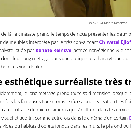
© A24. All Rights Reserved
r de là, le cinéaste prend le temps de nous présenter les deux p
 de meubles interprété par le très convaincant
Chiwetel Ejio
alyste jouée par
Renate Reinsve
(actrice norvégienne vue ch
 donc leur long métrage dans une optique psychanalytique qui
 bobines vont défiler.
 esthétique surréaliste très t
idemment, le long métrage prend toute sa dimension lorsque 
e fois les fameuses Backrooms. Grâce à une réalisation très flu
ou au contraire de micro-caméras qui s’infiltrent dans les moind
p visuel et auditif, comme autrefois dans le cinéma d’un certain
 vides ou habités d’objets fondus dans les murs, le plafond ou l