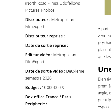
(North Road Films), Oddfellows
Pictures, Phobos
Distributeur :
Metropolitan
Filmexport
A parti
vendeur
Distributeur reprise :
psychan
Date de sortie reprise :
placent
Editeur vidéo :
Metropolitan
que les
FilmExport
Une
Date de sortie vidéo :
Deuxième
semestre 2026
Bien év
premièr
Budget :
10 000 000 $
angle, 
Box-office France / Paris-
pur tri
Périphérie :
espaces