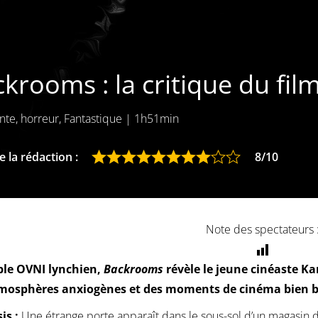
krooms : la critique du fil
te, horreur, Fantastique
|
1h51min
 la rédaction :
8/10
Note des spectateurs 
ble OVNI lynchien,
Backrooms
révèle le jeune cinéaste Ka
mosphères anxiogènes et des moments de cinéma bien ba
is :
Une étrange porte apparaît dans le sous-sol d’un magasin 