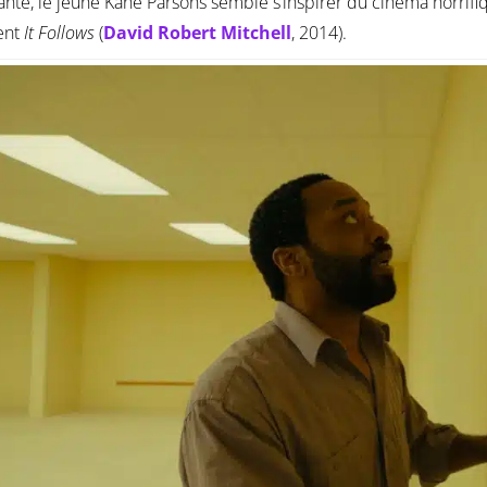
ante, le jeune Kane Parsons semble s’inspirer du cinéma horrif
lent
It Follows
(
David Robert Mitchell
, 2014).