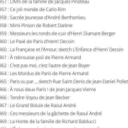
957 : L’Ami de la famille de Jacques Pinoteau
957 : Ce joli monde de Carlo Rim
958 : Sacrée Jeunesse d’André Berthomieu
958 : Mimi Pinson de Robert Darène
959 : Messieurs les ronds-de-cuir d’Henri Diamant-Berger
960 : Le Pavé de Paris d’Henri Decoin
960 : La Française et l’Amour, sketch L’Enfance d’Henri Decoin
961 : À rebrousse-poil de Pierre Armand
962 : C’est pas moi, c’est l’autre de Jean Boyer
964 : Les Mordus de Paris de Pierre Armand
965 : Paris vu par…, sketch Rue Saint-Denis de Jean-Daniel Pollet
966 : À nous deux Paris ! de Jean-Jacques Vierne
966 : Tendre Voyou de Jean Becker
967 : Le Grand Bidule de Raoul André
969 : Ces messieurs de la gâchette de Raoul André
969 : La Honte de la famille de Richard Balducci