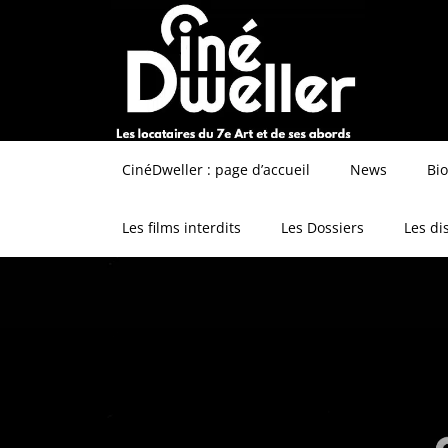
CinéDweller : page d’accueil
News
Bi
Les films interdits
Les Dossiers
Les di