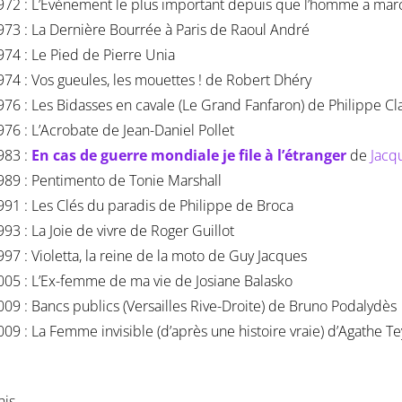
972 : L’Événement le plus important depuis que l’homme a mar
973 : La Dernière Bourrée à Paris de Raoul André
974 : Le Pied de Pierre Unia
974 : Vos gueules, les mouettes ! de Robert Dhéry
976 : Les Bidasses en cavale (Le Grand Fanfaron) de Philippe Cla
976 : L’Acrobate de Jean-Daniel Pollet
983 :
En cas de guerre mondiale je file à l’étranger
de
Jacq
989 : Pentimento de Tonie Marshall
991 : Les Clés du paradis de Philippe de Broca
993 : La Joie de vivre de Roger Guillot
997 : Violetta, la reine de la moto de Guy Jacques
005 : L’Ex-femme de ma vie de Josiane Balasko
009 : Bancs publics (Versailles Rive-Droite) de Bruno Podalydès
009 : La Femme invisible (d’après une histoire vraie) d’Agathe Te
his