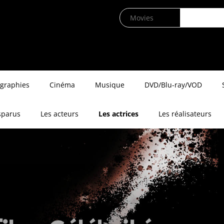
ographies
Cinéma
Musique
DVD/Blu-ray/VOD
sparus
Les acteurs
Les actrices
Les réalisateurs