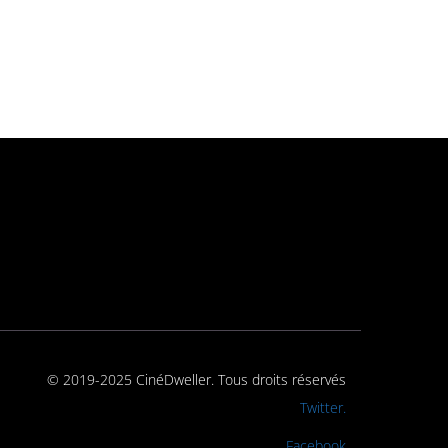
© 2019-2025 CinéDweller. Tous droits réservés
Rejoignez-nous sur
Twitter.
Rejoignez-nous sur
Facebook