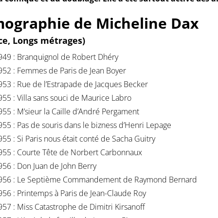
mographie de Micheline Dax
ice, Longs métrages)
949 : Branquignol de Robert Dhéry
952 : Femmes de Paris de Jean Boyer
953 : Rue de l’Estrapade de Jacques Becker
955 : Villa sans souci de Maurice Labro
955 : M’sieur la Caille d’André Pergament
955 : Pas de souris dans le bizness d’Henri Lepage
955 : Si Paris nous était conté de Sacha Guitry
955 : Courte Tête de Norbert Carbonnaux
956 : Don Juan de John Berry
956 : Le Septième Commandement de Raymond Bernard
956 : Printemps à Paris de Jean-Claude Roy
957 : Miss Catastrophe de Dimitri Kirsanoff