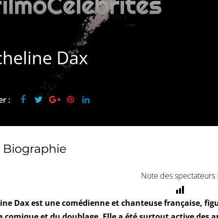
cheline Dax
r :
Biographie
Note des spectateurs 
ine Dax est une comédienne et chanteuse française, figu
 comique et du doublage. Elle a été surtout active des 