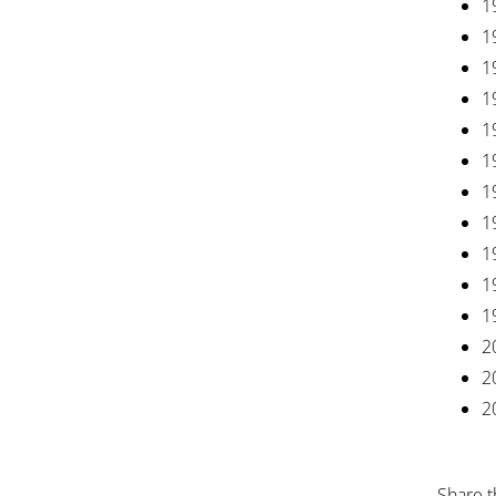
1
1
1
1
1
1
1
1
1
1
1
2
2
2
Share t