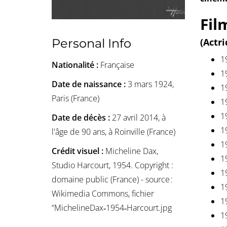
Fil
Personal Info
(Actr
1
Nationalité :
Française
1
Date de naissance :
3 mars 1924,
1
Paris (France)
1
1
Date de décès :
27 avril 2014, à
1
l'âge de 90 ans, à Roinville (France)
1
Crédit visuel :
Micheline Dax,
1
Studio Harcourt, 1954. Copyright :
1
domaine public (France) - source :
1
Wikimedia Commons, fichier
1
“MichelineDax‑1954‑Harcourt.jpg
1