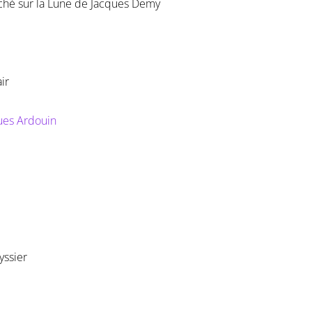
ché sur la Lune de Jacques Demy
ir
ues Ardouin
yssier