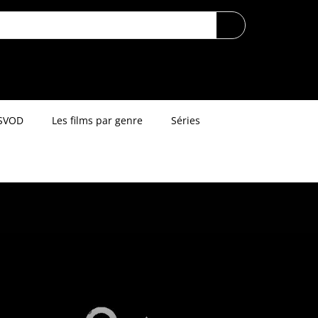
SVOD
Les films par genre
Séries