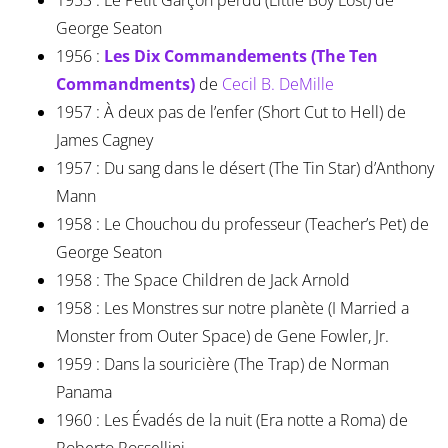
1953 : Le Petit Garçon perdu (Little Boy Lost) de
George Seaton
1956 :
Les Dix Commandements (The Ten
Commandments)
de
Cecil B. DeMille
1957 : À deux pas de l’enfer (Short Cut to Hell) de
James Cagney
1957 : Du sang dans le désert (The Tin Star) d’Anthony
Mann
1958 : Le Chouchou du professeur (Teacher’s Pet) de
George Seaton
1958 : The Space Children de Jack Arnold
1958 : Les Monstres sur notre planète (I Married a
Monster from Outer Space) de Gene Fowler, Jr.
1959 : Dans la souricière (The Trap) de Norman
Panama
1960 : Les Évadés de la nuit (Era notte a Roma) de