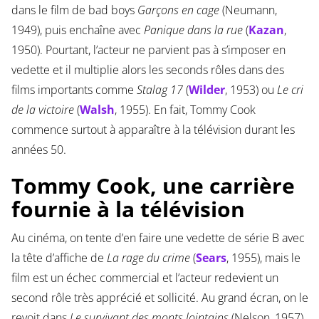
dans le film de bad boys
Garçons en cage
(Neumann,
1949), puis enchaîne avec
Panique dans la rue
(
Kazan
,
1950). Pourtant, l’acteur ne parvient pas à s’imposer en
vedette et il multiplie alors les seconds rôles dans des
films importants comme
Stalag 17
(
Wilder
, 1953) ou
Le cri
de la victoire
(
Walsh
, 1955). En fait, Tommy Cook
commence surtout à apparaître à la télévision durant les
années 50.
Tommy Cook, une carrière
fournie à la télévision
Au cinéma, on tente d’en faire une vedette de série B avec
la tête d’affiche de
La rage du crime
(
Sears
, 1955), mais le
film est un échec commercial et l’acteur redevient un
second rôle très apprécié et sollicité. Au grand écran, on le
revoit dans
Le survivant des monts lointains
(Nelson, 1957)