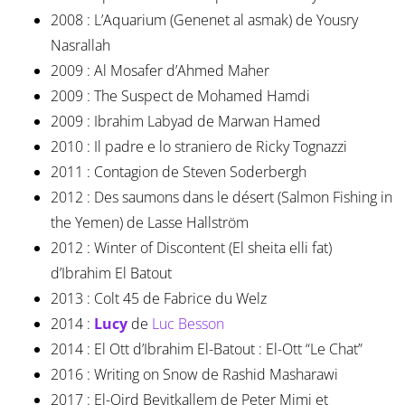
2008 : L’Aquarium (Genenet al asmak) de Yousry
Nasrallah
2009 : Al Mosafer d’Ahmed Maher
2009 : The Suspect de Mohamed Hamdi
2009 : Ibrahim Labyad de Marwan Hamed
2010 : Il padre e lo straniero de Ricky Tognazzi
2011 : Contagion de Steven Soderbergh
2012 : Des saumons dans le désert (Salmon Fishing in
the Yemen) de Lasse Hallström
2012 : Winter of Discontent (El sheita elli fat)
d’Ibrahim El Batout
2013 : Colt 45 de Fabrice du Welz
2014 :
Lucy
de
Luc Besson
2014 : El Ott d’Ibrahim El-Batout : El-Ott “Le Chat”
2016 : Writing on Snow de Rashid Masharawi
2017 : El-Qird Beyitkallem de Peter Mimi et