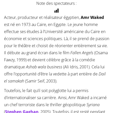
Note des spectateurs :
Acteur, producteur et réalisateur égyptien,
Amr Waked
est né en 1973 au Caire, en Egypte. Le jeune homme
effectue ses études à l’Université américaine du Caire en
économie et sciences politiques. Là, il se prend de passion
pour le théâtre et choisit de réorienter entièrement sa vie.
Il débute au grand écran dans le film
Fallen Angels
(Osama
Fawzy, 1999) et devient célèbre grâce à la comédie
dramatique
Ashab wala business
(Ali Idris, 2001). Cela lui
offre l’opportunité d’être la vedette à part entière de
Dail
el samakah
(Samir Seif, 2003).
Toutefois, le fait qu’il soit polyglotte lui a permis
d’internationaliser sa carrière. Ainsi, Amr Waked a incarné
un chef terroriste dans le thriller géopolitique
Syriana
(
Stephen Gaghan
, 2005). Toutefois, il est resté pendant