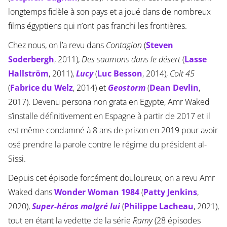
longtemps fidèle à son pays et a joué dans de nombreux
films égyptiens qui n’ont pas franchi les frontières.
Chez nous, on l’a revu dans
Contagion
(
Steven
Soderbergh
, 2011),
Des saumons dans le désert
(
Lasse
Hallström
, 2011),
Lucy
(
Luc Besson
, 2014),
Colt 45
(
Fabrice du Welz
, 2014) et
Geostorm
(
Dean Devlin
,
2017). Devenu persona non grata en Egypte, Amr Waked
s’installe définitivement en Espagne à partir de 2017 et il
est même condamné à 8 ans de prison en 2019 pour avoir
osé prendre la parole contre le régime du président al-
Sissi.
Depuis cet épisode forcément douloureux, on a revu Amr
Waked dans
Wonder Woman 1984
(
Patty Jenkins
,
2020),
Super-héros malgré lui
(
Philippe Lacheau
, 2021),
tout en étant la vedette de la série
Ramy
(28 épisodes