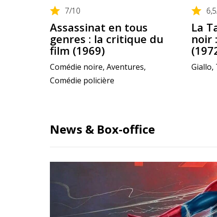
7
/10
6,5
Assassinat en tous
La T
genres : la critique du
noir 
film (1969)
(197
Comédie noire, Aventures,
Giallo, 
Comédie policière
News & Box-office