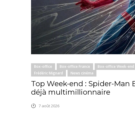
Box-office
Box-office France
Box-office Week-end
Frédéric Mignard
News cinéma
Top Week-end : Spider-Man
déjà multimillionnaire
7 août 2026