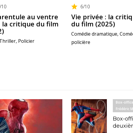
/10
6
/10
arentule au ventre
Vie privée : la criti
: la critique du film
du film (2025)
2)
Comédie dramatique, Comé
Thriller, Policier
policière
Box-offic
Frédéric 
Box-off
deuxièm