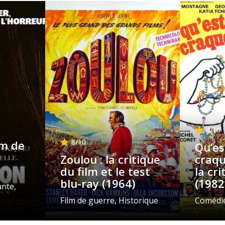
4
/10
8
/10
lm de
Qu’es
Zoulou : la critique
craque
du film et le test
la cr
blu-ray (1964)
(1982
ante,
Film de guerre, Historique
Comédi