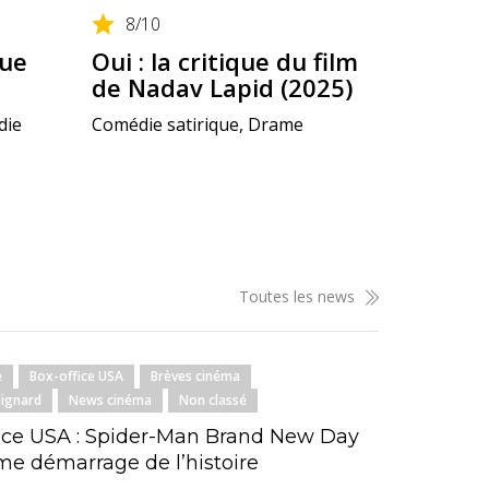
8
/10
que
Oui : la critique du film
de Nadav Lapid (2025)
die
Comédie satirique, Drame
Toutes les news
e
Box-office USA
Brèves cinéma
Mignard
News cinéma
Non classé
ice USA : Spider-Man Brand New Day
e démarrage de l’histoire