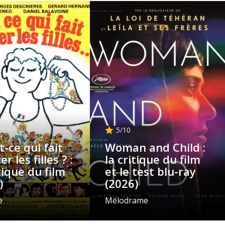
5
/10
t-ce qui fait
Woman and Child :
r les filles ? :
la critique du film
itique du film
et le test blu-ray
)
(2026)
e
Mélodrame