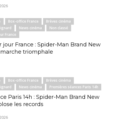
 2026
e
Box-office France
Brèves cinéma
Mignard
News cinéma
Non classé
our France
 jour France : Spider-Man Brand New
 marche triomphale
e
Box-office France
Brèves cinéma
Mignard
News cinéma
Premières séances Paris 14h
ice Paris 14h : Spider-Man Brand New
lose les records
 2026