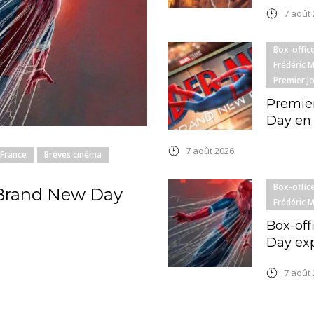
7 août
Box-offic
Frédéric 
Premier J
Premier
Day en
7 août 2026
 France
Brèves cinéma
Box-offic
 Brand New Day
Frédéric 
Box-off
Day exp
7 août