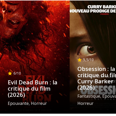
5,5
/10
Obsession : la
6
/10
critique du fi
Curry Barker
Evil Dead Burn : la
(2026)
critique du film
(2026)
Fantastique, Epouv
Epouvante, Horreur
Horreur