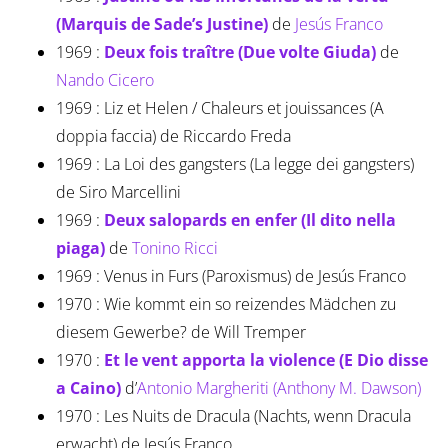
(Marquis de Sade’s Justine)
de
Jesús Franco
1969 :
Deux fois traître (Due volte Giuda)
de
Nando Cicero
1969 : Liz et Helen / Chaleurs et jouissances (A
doppia faccia) de Riccardo Freda
1969 : La Loi des gangsters (La legge dei gangsters)
de Siro Marcellini
1969 :
Deux salopards en enfer (Il dito nella
piaga)
de
Tonino Ricci
1969 : Venus in Furs (Paroxismus) de Jesús Franco
1970 : Wie kommt ein so reizendes Mädchen zu
diesem Gewerbe? de Will Tremper
1970 :
Et le vent apporta la violence (E Dio disse
a Caino)
d’
Antonio Margheriti (Anthony M. Dawson)
1970 : Les Nuits de Dracula (Nachts, wenn Dracula
erwacht) de Jesús Franco