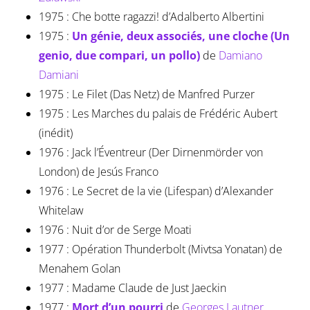
1975 : Che botte ragazzi! d’Adalberto Albertini
1975 :
Un génie, deux associés, une cloche (Un
genio, due compari, un pollo)
de
Damiano
Damiani
1975 : Le Filet (Das Netz) de Manfred Purzer
1975 : Les Marches du palais de Frédéric Aubert
(inédit)
1976 : Jack l’Éventreur (Der Dirnenmörder von
London) de Jesús Franco
1976 : Le Secret de la vie (Lifespan) d’Alexander
Whitelaw
1976 : Nuit d’or de Serge Moati
1977 : Opération Thunderbolt (Mivtsa Yonatan) de
Menahem Golan
1977 : Madame Claude de Just Jaeckin
1977 :
Mort d’un pourri
de
Georges Lautner