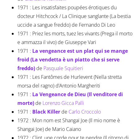
1971 : Les insatisfaites poupées érotiques du
docteur Hitchcock / La Clinique sanglante (La bestia
uccide a sangue freddo) de Fernando Di Leo
1971 : Priez les morts, tuez les vivants (Prega il morto
e ammazza il vivo) de Giuseppe Vari
1971 :
La vengeance est un plat qui se mange
froid (La vendetta è un piatto che si serve
freddo)
de
Pasquale Squitieri
1971 : Les Fantômes de Hurlevent (Nella stretta
morsa del ragno) d’Antonio Margheriti
1971 :
La Vengeance de Dieu (Il venditore di
morte)
de
Lorenzo Gicca Palli
1971 :
Black Killer
de
Carlo Croccolo
1972 : Mon nom est Shangaï Joe (Il mio nome è
Shangai Joe) de Mario Caiano
1972 : Clint, une corde pour te pendre (Il ritorno di