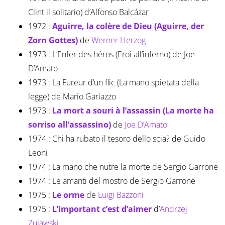
Clint il solitario) d’Alfonso Balcázar
1972 :
Aguirre, la colère de Dieu (Aguirre, der
Zorn Gottes)
de
Werner Herzog
1973 : L’Enfer des héros (Eroi all’inferno) de Joe
D’Amato
1973 : La Fureur d’un flic (La mano spietata della
legge) de Mario Gariazzo
1973 :
La mort a
souri à l’assassin (La morte ha
sorriso all’assassino)
de
Joe D’Amato
1974 : Chi ha rubato il tesoro dello scia? de Guido
Leoni
1974 : La mano che nutre la morte de Sergio Garrone
1974 : Le amanti del mostro de Sergio Garrone
1975 :
Le orme
de
Luigi Bazzoni
1975 :
L’important c’est d’aimer
d’
Andrzej
Zulawski