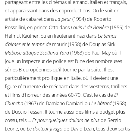
partageant entre les cinémas allemand, italien et français,
et apparaissant dans des coproductions. On le voit en
artiste de cabaret dans
La peur
(1954) de Roberto
Rossellini, en prince Otto dans
Louis II de Bavière
(1955) de
Helmut Kaütner, ou en lieutenant nazi dans
Le temps
d’aimer et le temps de
mourir (1958) de Douglas Sirk.
Mabuse attaque Scotland Yard
(1963) de Paul May où il
joue un inspecteur de police est l’une des nombreuses
séries B européennes qu’il tourne par la suite. Il est
particulièrement prolifique en Italie, où il devient une
figure récurrente de méchant dans des westerns, thrillers
et films d’horreur des années 60-70. C’est le cas de
El
Chuncho
(1967) de Damiano Damiani ou
Le bâtard
(1968)
de Duccio Tessari. Il tourne aussi des films à budget plus
cossu, tels …
Et pour quelques dollars
de plus
de Sergio
Leone, ou
Le docteur Jivago
de David Lean, tous deux sortis