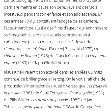
son autobiographie
Tu ne diras jamais rien
(2013), cette
dernière mettra en cause son père, révélant des viols
incestueux pendant son enfance et son adolescence. En
ces années 70 qui constituent l’apogée de sa carrière,
l’acteur participe aussi à des films d’auteur qui enrichissent
sa filmographie, et dans lesquels sa propension à
cabotiner est plus ou moins canalisée, à l’instar de
L’important, c’est d’aimer
d’Andrzej Zulawski (1975),
La
chanson de Roland
(1978) de Franck Cassenti, ou
La femme
enfant
(1980) de Raphaële Billetdoux.
Klaus Kinski ralentit son activité dans les années 80 mais
continue de briller grâce à Herzog. On le voit à l’affiche de
productions internationales aussi diverses que
Les fruits de
la passion
(1981) de Shūji Terayama,
Victor la gaffe
(1981)
de Billy Wilder,
Les armes du pouvoir
(1982) de James
Toback,
La petite fille au tambour
(1984) de George Roy