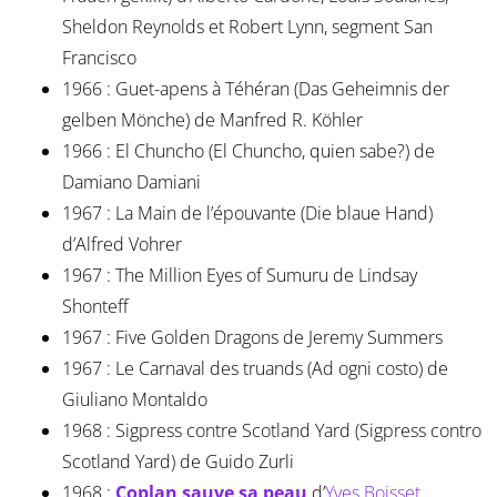
Sheldon Reynolds et Robert Lynn, segment San
Francisco
1966 : Guet-apens à Téhéran (Das Geheimnis der
gelben Mönche) de Manfred R. Köhler
1966 : El Chuncho (El Chuncho, quien sabe?) de
Damiano Damiani
1967 : La Main de l’épouvante (Die blaue Hand)
d’Alfred Vohrer
1967 : The Million Eyes of Sumuru de Lindsay
Shonteff
1967 : Five Golden Dragons de Jeremy Summers
1967 : Le Carnaval des truands (Ad ogni costo) de
Giuliano Montaldo
1968 : Sigpress contre Scotland Yard (Sigpress contro
Scotland Yard) de Guido Zurli
1968 :
Coplan sauve sa peau
d’
Yves Boisset