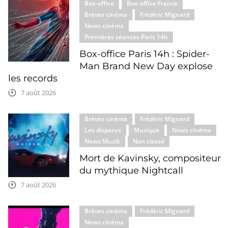
Box-office
Box-office France
Brèves cinéma
Frédéric Mignard
News cinéma
Premières séances Paris 14h
Box-office Paris 14h : Spider-
Man Brand New Day explose
les records
7 août 2026
Brèves cinéma
Frédéric Mignard
Les disparus
Musique
News cinéma
News Muzik
Non classé
Mort de Kavinsky, compositeur
du mythique Nightcall
7 août 2026
Brèves cinéma
Frédéric Mignard
News cinéma