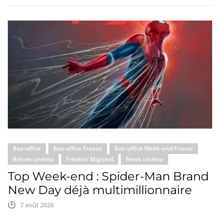
Box-office
Box-office France
Box-office Week-end France
Brèves cinéma
Frédéric Mignard
News cinéma
Top Week-end : Spider-Man Brand
New Day déjà multimillionnaire
7 août 2026