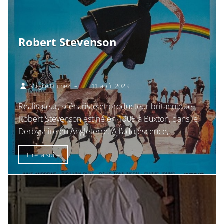
Robert Stevenson
Virgile Dumez
–
11 août 2023
Réalisateur, scénariste et producteur britannique,
Robert Stevenson est né en 1905 à Buxton, dans le
Derbyshire en Angleterre. A l’adolescence,...
Lire la suite