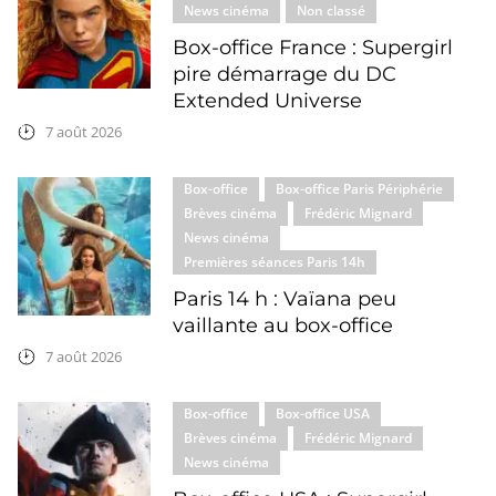
News cinéma
Non classé
Box-office France : Supergirl
pire démarrage du DC
Extended Universe
7 août 2026
Box-office
Box-office Paris Périphérie
Brèves cinéma
Frédéric Mignard
News cinéma
Premières séances Paris 14h
Paris 14 h : Vaïana peu
vaillante au box-office
7 août 2026
Box-office
Box-office USA
Brèves cinéma
Frédéric Mignard
News cinéma