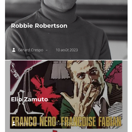
Robbie Robertson
Gérard Crespo
–
10 août 2023
Elio Zamuto
Virgile Dumez
–
10 août 2023