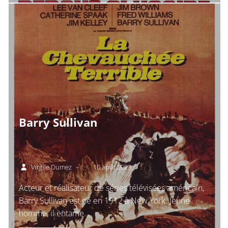
Barry Sullivan
Virgile Dumez
–
10 août 2023
Acteur et réalisateur de séries télévisées américain,
Barry Sullivan est né en 1912 à New York. Jeune
homme, il entame...