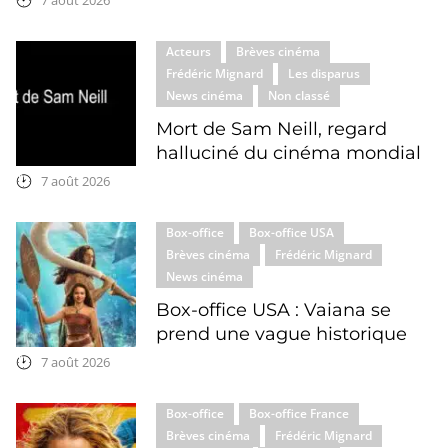
7 août 2026
Acteurs
Brèves cinéma
Frédéric Mignard
Les disparus
News cinéma
Non classé
Mort de Sam Neill, regard
halluciné du cinéma mondial
7 août 2026
Box-office
Box-office USA
Brèves cinéma
Frédéric Mignard
News cinéma
Box-office USA : Vaiana se
prend une vague historique
7 août 2026
Box-office
Box-office France
Brèves cinéma
Frédéric Mignard