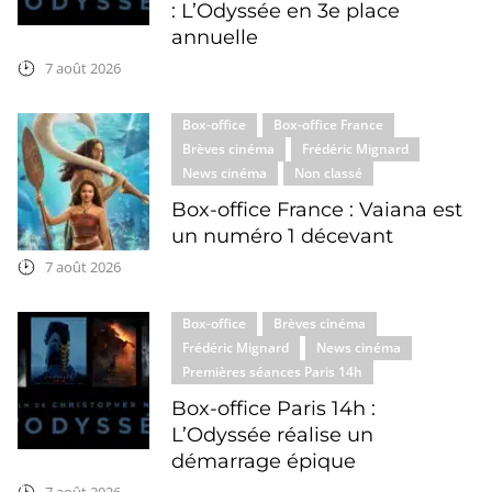
: L’Odyssée en 3e place
annuelle
7 août 2026
Box-office
Box-office France
Brèves cinéma
Frédéric Mignard
News cinéma
Non classé
Box-office France : Vaiana est
un numéro 1 décevant
7 août 2026
Box-office
Brèves cinéma
Frédéric Mignard
News cinéma
Premières séances Paris 14h
Box-office Paris 14h :
L’Odyssée réalise un
démarrage épique