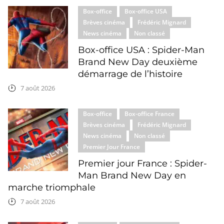
Box-office
Box-office USA
Brèves cinéma
Frédéric Mignard
News cinéma
Non classé
Box-office USA : Spider-Man
Brand New Day deuxième
démarrage de l’histoire
7 août 2026
Box-office
Box-office France
Brèves cinéma
Frédéric Mignard
News cinéma
Non classé
Premier Jour France
Premier jour France : Spider-
Man Brand New Day en
marche triomphale
7 août 2026