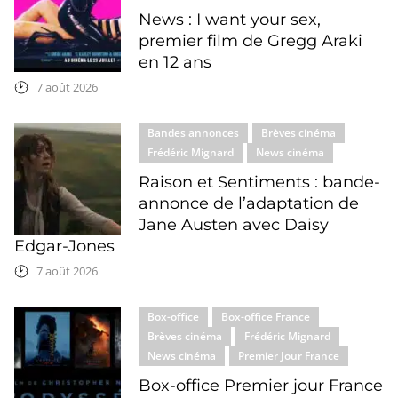
News : I want your sex,
premier film de Gregg Araki
en 12 ans
7 août 2026
Bandes annonces
Brèves cinéma
Frédéric Mignard
News cinéma
Raison et Sentiments : bande-
annonce de l’adaptation de
Jane Austen avec Daisy
Edgar-Jones
7 août 2026
Box-office
Box-office France
Brèves cinéma
Frédéric Mignard
News cinéma
Premier Jour France
Box-office Premier jour France