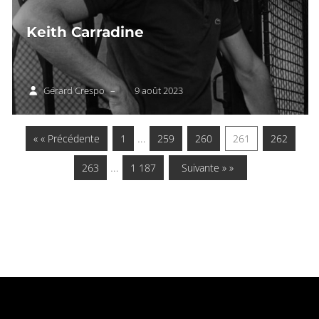
Keith Carradine
Gérard Crespo
–
9 août 2023
…
« « Précédente
1
259
260
261
262
…
263
1 187
Suivante » »