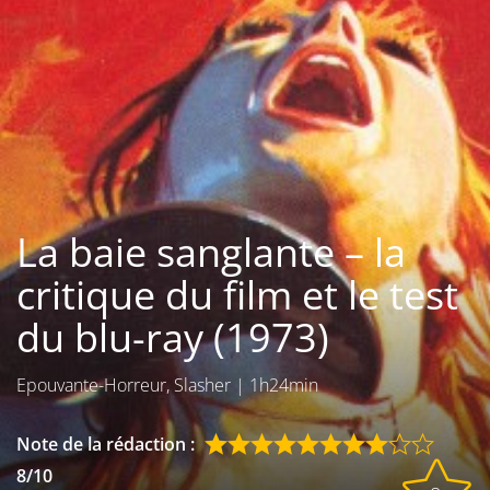
Les films par
genre
Séries
Les films
interdits
La baie sanglante – la
Les Dossiers
critique du film et le test
Les disparus
du blu-ray (1973)
Les acteurs
Epouvante-Horreur, Slasher
|
1h24min
Les actrices
Les réalisateurs
Note de la rédaction :
8/10