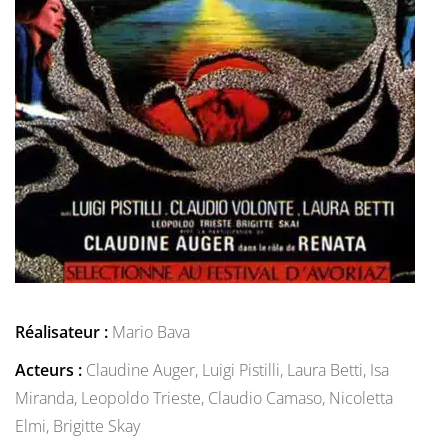
Réalisateur :
Mario Bava
Acteurs :
Claudine Auger,
Luigi Pistilli,
Laura Betti,
Isa
Miranda,
Leopoldo Trieste,
Claudio Camaso,
Nicoletta
Elmi,
Brigitte Skay