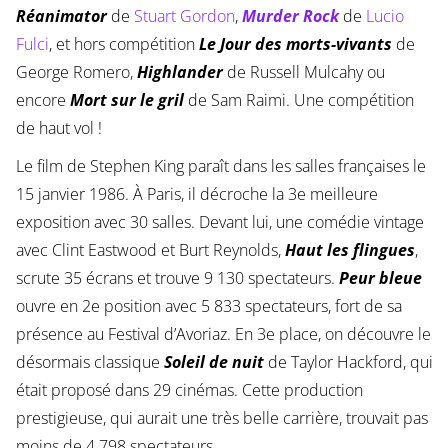
Réanimator
de
Stuart Gordon
,
Murder Rock
de
Lucio
Fulci
, et hors compétition
Le Jour des morts-vivants
de
George Romero,
Highlander
de Russell Mulcahy ou
encore
Mort sur le gril
de Sam Raimi. Une compétition
de haut vol !
Le film de Stephen King paraît dans les salles françaises le
15 janvier 1986. À Paris, il décroche la 3e meilleure
exposition avec 30 salles. Devant lui, une comédie vintage
avec Clint Eastwood et Burt Reynolds,
Haut les flingues
,
scrute 35 écrans et trouve 9 130 spectateurs.
Peur bleue
ouvre en 2e position avec 5 833 spectateurs, fort de sa
présence au Festival d’Avoriaz. En 3e place, on découvre le
désormais classique
Soleil de nuit
de Taylor Hackford, qui
était proposé dans 29 cinémas. Cette production
prestigieuse, qui aurait une très belle carrière, trouvait pas
moins de 4 798 spectateurs.