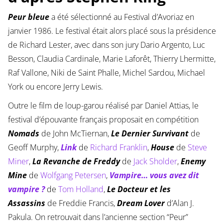
Peur bleue
a été sélectionné au Festival d’Avoriaz en
janvier 1986. Le festival était alors placé sous la présidence
de Richard Lester, avec dans son jury Dario Argento, Luc
Besson, Claudia Cardinale, Marie Laforêt, Thierry Lhermitte,
Raf Vallone, Niki de Saint Phalle, Michel Sardou, Michael
York ou encore Jerry Lewis.
Outre le film de loup-garou réalisé par Daniel Attias, le
festival d’épouvante français proposait en compétition
Nomads
de John McTiernan,
Le Dernier Survivant
de
Geoff Murphy,
Link
de
Richard Franklin
,
House
de
Steve
Miner
,
La Revanche de Freddy
de
Jack Sholder
,
Enemy
Mine
de
Wolfgang Petersen
,
Vampire… vous avez dit
vampire ?
de
Tom Holland
,
Le Docteur et les
Assassins
de Freddie Francis,
Dream Lover
d’Alan J.
Pakula. On retrouvait dans l’ancienne section “Peur”