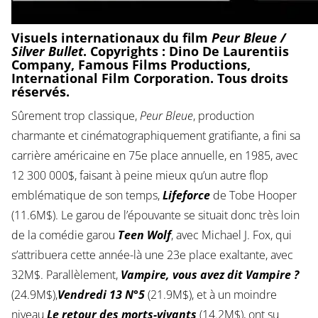
Visuels internationaux du film
Peur Bleue /
Silver Bullet
. Copyrights : Dino De Laurentiis
Company, Famous Films Productions,
International Film Corporation. Tous droits
réservés.
Sûrement trop classique,
Peur Bleue
, production
charmante et cinématographiquement gratifiante, a fini sa
carrière américaine en 75e place annuelle, en 1985, avec
12 300 000$, faisant à peine mieux qu’un autre flop
emblématique de son temps,
Lifeforce
de Tobe Hooper
(11.6M$). Le garou de l’épouvante se situait donc très loin
de la comédie garou
Teen Wolf
, avec Michael J. Fox, qui
s’attribuera cette année-là une 23e place exaltante, avec
32M$. Parallèlement,
Vampire, vous avez dit Vampire ?
(24.9M$),
Vendredi 13 N°5
(21.9M$), et à un moindre
niveau
Le retour des morts-vivants
(14.2M$), ont su