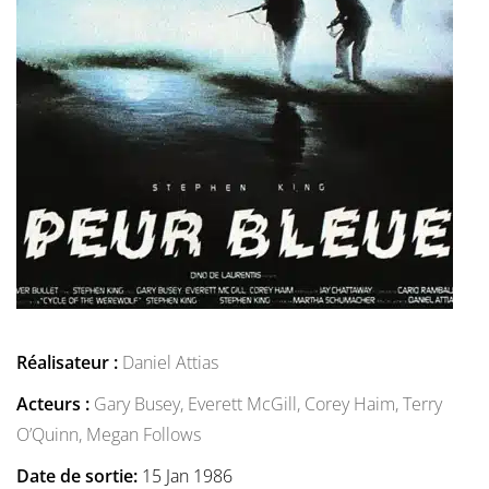
Réalisateur :
Daniel Attias
Acteurs :
Gary Busey,
Everett McGill,
Corey Haim,
Terry
O’Quinn,
Megan Follows
Date de sortie:
15 Jan 1986