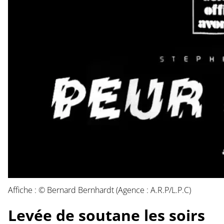
Affiche : © Bernard Bernhardt (Agence : A.R.P/L.P.C)
Levée de soutane les soirs