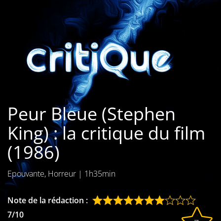
Les films par
genre
Séries
Les films
interdits
Peur Bleue (Stephen
Les Dossiers
King) : la critique du film
Les disparus
(1986)
Les acteurs
Epouvante, Horreur
|
1h35min
Les actrices
Les réalisateurs
Note de la rédaction :
7/10