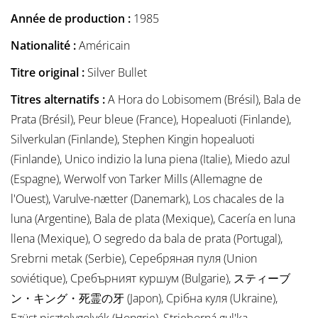
Année de production :
1985
Nationalité :
Américain
Titre original :
Silver Bullet
Titres alternatifs :
A Hora do Lobisomem (Brésil), Bala de
Prata (Brésil), Peur bleue (France), Hopealuoti (Finlande),
Silverkulan (Finlande), Stephen Kingin hopealuoti
(Finlande), Unico indizio la luna piena (Italie), Miedo azul
(Espagne), Werwolf von Tarker Mills (Allemagne de
l'Ouest), Varulve-nætter (Danemark), Los chacales de la
luna (Argentine), Bala de plata (Mexique), Cacería en luna
llena (Mexique), O segredo da bala de prata (Portugal),
Srebrni metak (Serbie), Серебряная пуля (Union
soviétique), Сребърният куршум (Bulgarie), スティーブ
ン・キング・死霊の牙 (Japon), Срібна куля (Ukraine),