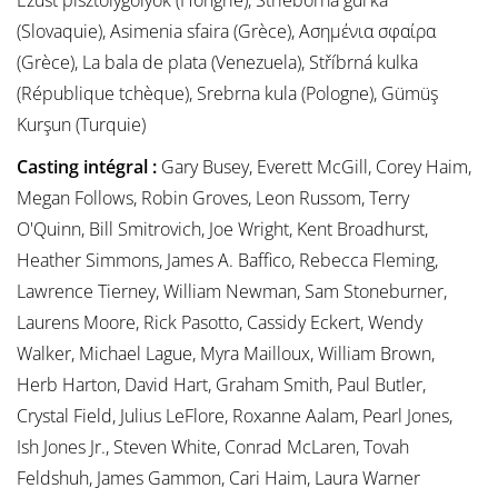
Ezüst pisztolygolyók (Hongrie), Strieborná gul'ka
(Slovaquie), Asimenia sfaira (Grèce), Ασημένια σφαίρα
(Grèce), La bala de plata (Venezuela), Stříbrná kulka
(République tchèque), Srebrna kula (Pologne), Gümüş
Kurşun (Turquie)
Casting intégral :
Gary Busey, Everett McGill, Corey Haim,
Megan Follows, Robin Groves, Leon Russom, Terry
O'Quinn, Bill Smitrovich, Joe Wright, Kent Broadhurst,
Heather Simmons, James A. Baffico, Rebecca Fleming,
Lawrence Tierney, William Newman, Sam Stoneburner,
Laurens Moore, Rick Pasotto, Cassidy Eckert, Wendy
Walker, Michael Lague, Myra Mailloux, William Brown,
Herb Harton, David Hart, Graham Smith, Paul Butler,
Crystal Field, Julius LeFlore, Roxanne Aalam, Pearl Jones,
Ish Jones Jr., Steven White, Conrad McLaren, Tovah
Feldshuh, James Gammon, Cari Haim, Laura Warner