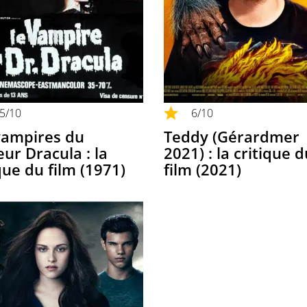
,5
/10
6
/10
vampires du
Teddy (Gérardmer
ur Dracula : la
2021) : la critique 
que du film (1971)
film (2021)