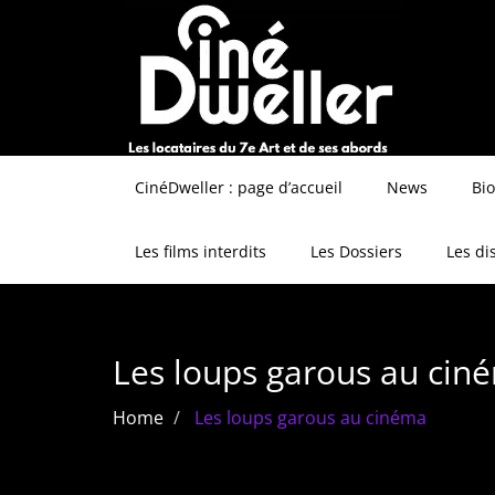
CinéDweller : page d’accueil
News
Bi
Les films interdits
Les Dossiers
Les di
Les loups garous au cin
Home
Les loups garous au cinéma