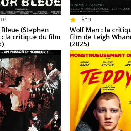
/10
6
/10
 Bleue (Stephen
Wolf Man : la critiq
 : la critique du film
film de Leigh Whan
6)
(2025)