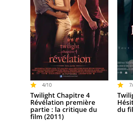
4
/10
7
Twilight Chapitre 4
Twili
Révélation première
Hésit
partie : la critique du
du fi
film (2011)