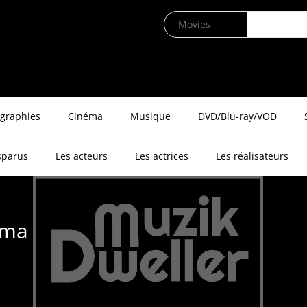
ographies
Cinéma
Musique
DVD/Blu-ray/VOD
sparus
Les acteurs
Les actrices
Les réalisateurs
éma