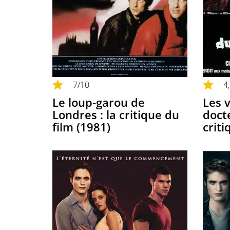
7
/10
4
Le loup-garou de
Les 
Londres : la critique du
docte
film (1981)
criti