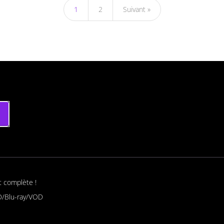
1
2
Suivant »
t complète !
/Blu-ray/VOD