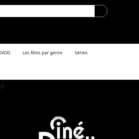
SVOD
Les films par genre
Séries