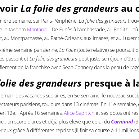
voir
La folie des grandeurs
au 
ière semaine, sur Paris-Périphérie,
La folie des grandeurs
trouv
ve le tandem
Montand
– De Funès à l’Ambassade, au Berlitz – où 
, au Montparnasse, au Pathé-Orléans, aux Images, et au Luxembo
xième semaine parisienne,
La Folie
(toute relative) se poursuit 
es passent et
La folie des grandeurs
peut juste se réjouir d’être
fflement de la franchise avec Sean Connery dans la peau de l’ag
folie des grandeurs
presque à l
emain des vacances scolaires, en 5e semaine, le nouveau succè
ctateurs parisiens, toujours dans 13 cinémas. En 11e semaine, o
 en 12e… Après 16 semaines,
Alice Sapritch
et ses potos ont re
lie”, un score d’ores et déjà plus élevé que celui du
Corniaud
(9
orieux grâce à différentes reprises (il finit sa course à 11 million