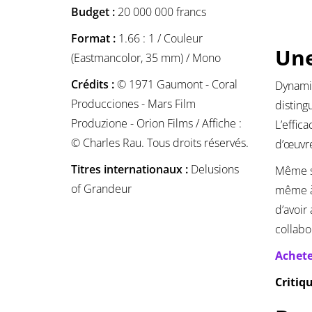
Budget :
20 000 000 francs
Format :
1.66 : 1 / Couleur
Une
(Eastmancolor, 35 mm) / Mono
Crédits :
© 1971 Gaumont - Coral
Dynamis
Producciones - Mars Film
disting
Produzione - Orion Films / Affiche :
L’effic
© Charles Rau. Tous droits réservés.
d’œuvre
Titres internationaux :
Delusions
Même si
of Grandeur
même à 
d’avoir
collabo
Achete
Critiq