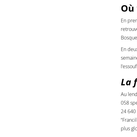
Où 
En prem
retrou
Bosquet
En deu
semain
l’essou
La 
Au lend
058 spe
24 640
“Franci
plus gl