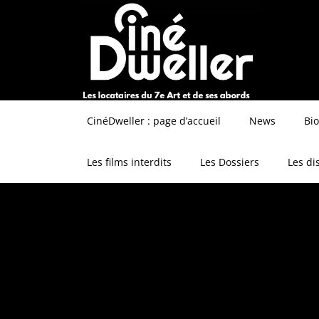
CinéDweller : page d’accueil
News
Bi
Les films interdits
Les Dossiers
Les di