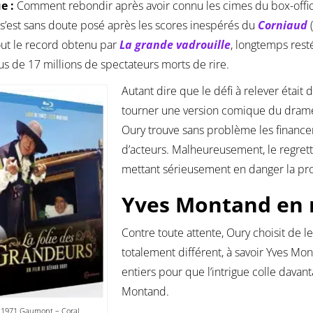
e :
Comment rebondir après avoir connu les cimes du box-office
 s’est sans doute posé après les scores inespérés du
Corniaud
out le record obtenu par
La grande vadrouille
, longtemps resté
us de 17 millions de spectateurs morts de rire.
Autant dire que le défi à relever étai
tourner une version comique du dra
Oury trouve sans problème les finance
d’acteurs. Malheureusement, le regrett
mettant sérieusement en danger la pr
Yves Montand en 
Contre toute attente, Oury choisit de 
totalement différent, à savoir Yves Mon
entiers pour que l’intrigue colle dava
Montand.
1971 Gaumont – Coral