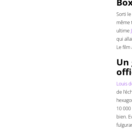
Box
Sorti l
même t
ultime
qui all
Le film
Un 
off
Louis d
de l’é
hexagon
10 000 
bien. 
fulgura