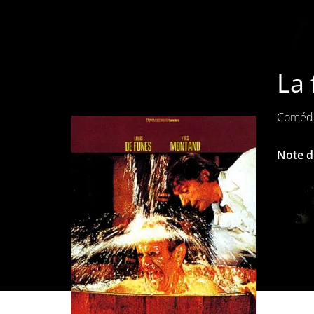
La 
Coméd
Note de