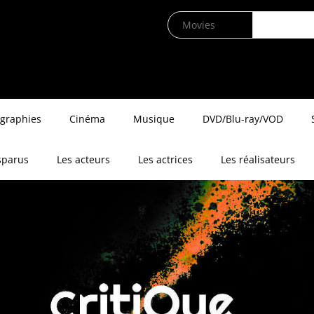
ographies
Cinéma
Musique
DVD/Blu-ray/VOD
sparus
Les acteurs
Les actrices
Les réalisateurs