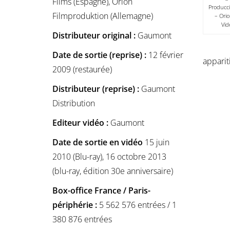
Films (Espagne), Orion
Producc
Filmproduktion (Allemagne)
– Ori
Vid
Distributeur original :
Gaumont
Date de sortie (reprise) :
12 février
apparit
2009 (restaurée)
Distributeur (reprise) :
Gaumont
Distribution
Editeur vidéo :
Gaumont
Date de sortie en vidéo
15 juin
2010 (Blu-ray), 16 octobre 2013
(blu-ray, édition 30e anniversaire)
Box-office France / Paris-
périphérie :
5 562 576 entrées / 1
380 876 entrées