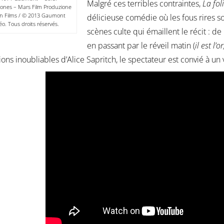
Malgré ces terribles contraintes,
La fol
iones – Mars Film Produzione
on Films / © 2013 Gaumont
délicieuse comédie où les fous rires s
éo. Tous droits réservés.
scènes culte qui émaillent le récit : de
en passant par le réveil matin (
il est l’
ions inoubliables d’Alice Sapritch, le spectateur est convié à un v