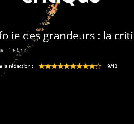
folie des grandeurs : la cri
ie
|
1h48min
 la rédaction :
9/10