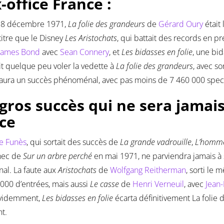
-office France :
e 8 décembre 1971,
La folie des grandeurs
de
Gérard Oury
était 
itre que le Disney
Les Aristochats
, qui battait des records en 
James Bond
avec
Sean Connery
, et
Les bidasses en folie
, une bi
ait quelque peu voler la vedette à
La folie des grandeurs
, avec so
 aura un succès phénoménal, avec pas moins de 7 460 000 spec
gros succès qui ne sera jamai
ice
e Funès
, qui sortait des succès de
La grande vadrouille
,
L’homme
chec de
Sur un arbre perché
en mai 1971, ne parviendra jamais à 
al. La faute aux
Aristochats
de
Wolfgang Reitherman
, sorti le
000 d’entrées, mais aussi
Le casse
de
Henri Verneuil
, avec
Jean
Evidemment,
Les bidasses en folie
écarta définitivement La folie 
nt.