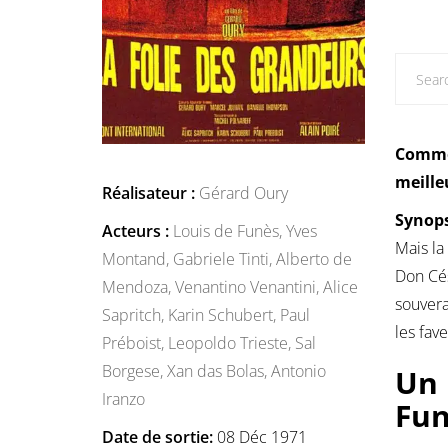
Commen
meille
Réalisateur :
Gérard Oury
Synops
Acteurs :
Louis de Funès,
Yves
Mais la
Montand,
Gabriele Tinti,
Alberto de
Don Cés
Mendoza,
Venantino Venantini,
Alice
souvera
Sapritch,
Karin Schubert,
Paul
les fav
Préboist,
Leopoldo Trieste,
Sal
Borgese,
Xan das Bolas,
Antonio
Un 
Iranzo
Fun
Date de sortie:
08 Déc 1971