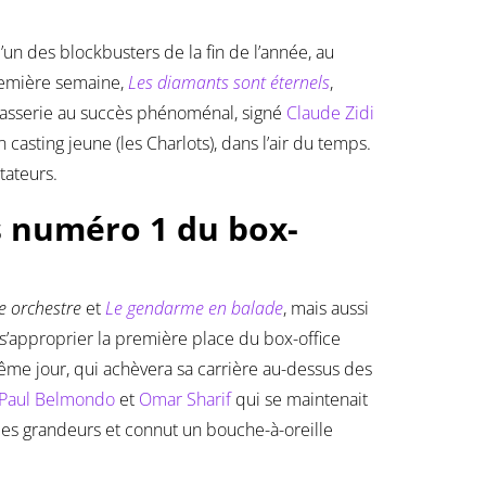
l’un des blockbusters de la fin de l’année, au
première semaine,
Les diamants sont éternels
,
dasserie au succès phénoménal, signé
Claude Zidi
n casting jeune (les Charlots), dans l’air du temps.
tateurs.
s numéro 1 du box-
 orchestre
et
Le gendarme en balade
, mais aussi
s’approprier la première place du box-office
 même jour, qui achèvera sa carrière au-dessus des
-Paul Belmondo
et
Omar Sharif
qui se maintenait
des grandeurs et connut un bouche-à-oreille