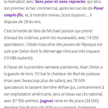
la réalisation avec
Sans peur et sans reproche
, qui sera
son premier échec commercial, après les succès de
Pinot
simple-flic
, et, à moindre niveau,
Scout toujours…
. Il
dispose de 28 écrans.
C’est la horde de fans de Michael Jackson qui prend
d’assaut les cinémas, parmi les nouveautés, avec 14 050
spectateurs ; l’idole masculine des jeunes de l’époque est
suivi par Delon dont le démarrage n’est pas très loquace
(10 686 taulards).
A l’issue de la première semaine parisienne, Alain Delon a
la gueule de bois. S’il bat le chanteur de
Bad
de justesse
(mais avec beaucoup plus de salles), ses 78 509
spectateurs le laissent derrière
Willow
qui, contrairement à
son exploitation américaine, sera un beau succès national,
avec 87 956 entrées.
Jugnot
rame en 8e place (34 000)
derrière Tim Burton (46 000) qui surprend. Evidement,