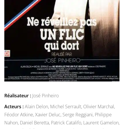
Réalisateur :
José Pinheiro
Acteurs :
Alain Delon,
Michel Serrault,
Olivier Marchal,
Féodor Atkine,
Xavier Deluc,
Serge Reggiani,
Philippe
Nahon,
Daniel Beretta,
Patrick Catalifo,
Laurent Gamelon,