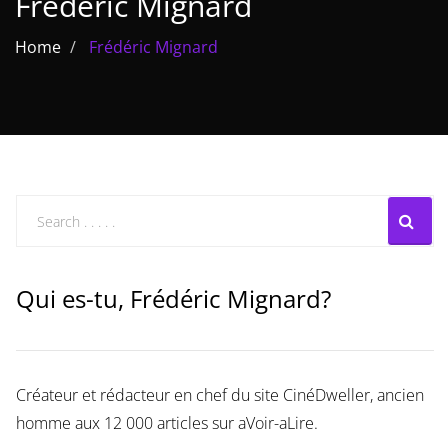
Frédéric Mignard
Les films par
Home
Frédéric Mignard
genre
Séries
Les films
interdits
Les Dossiers
Les disparus
Qui es-tu, Frédéric Mignard?
Les acteurs
Les actrices
Créateur et rédacteur en chef du site CinéDweller, ancien
Les réalisateurs
homme aux 12 000 articles sur aVoir-aLire.