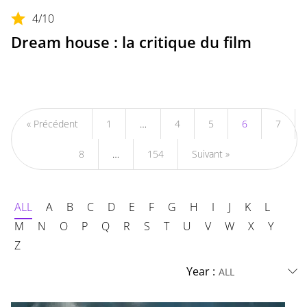
4
/10
Dream house : la critique du film
« Précédent
1
…
4
5
6
7
8
…
154
Suivant »
ALL
A
B
C
D
E
F
G
H
I
J
K
L
M
N
O
P
Q
R
S
T
U
V
W
X
Y
Z
Year :