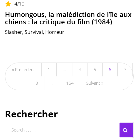
4
/10
Humongous, la malédiction de l’île aux
chiens : la critique du film (1984)
Slasher, Survival, Horreur
« Précédent
1
…
4
5
6
7
8
…
154
Suivant »
Rechercher