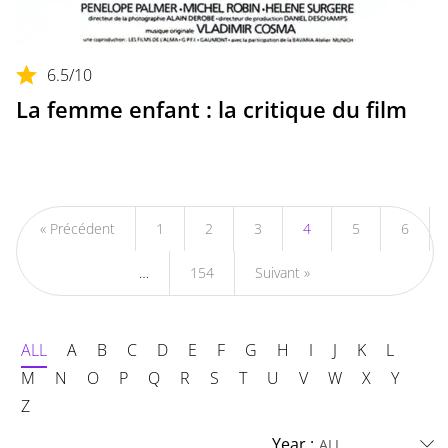
6.5
/10
La femme enfant : la critique du film
« Précédent
1
2
3
4
5
6
…
154
Suivant »
ALL
A
B
C
D
E
F
G
H
I
J
K
L
M
N
O
P
Q
R
S
T
U
V
W
X
Y
Z
Year :