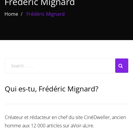
Frédéric Mignard
Les films par
Home
Frédéric Mignard
genre
Séries
Les films
interdits
Les Dossiers
Les disparus
Qui es-tu, Frédéric Mignard?
Les acteurs
Les actrices
Créateur et rédacteur en chef du site CinéDweller, ancien
Les réalisateurs
homme aux 12 000 articles sur aVoir-aLire.