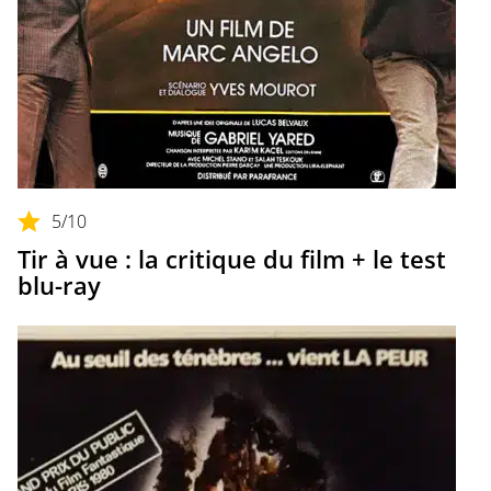
5
/10
Tir à vue : la critique du film + le test
blu-ray