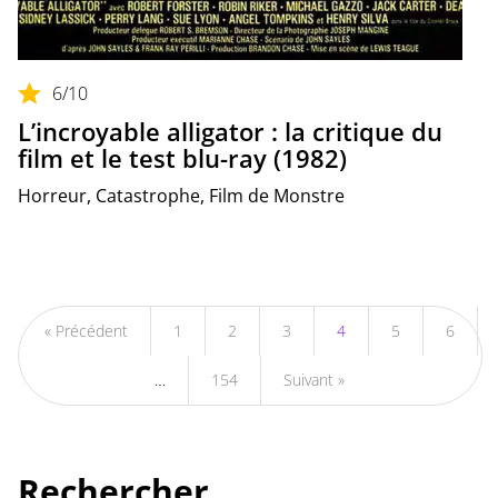
6
/10
L’incroyable alligator : la critique du
film et le test blu-ray (1982)
Horreur, Catastrophe, Film de Monstre
« Précédent
1
2
3
4
5
6
…
154
Suivant »
Rechercher