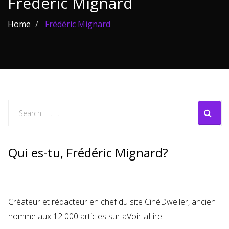
Frédéric Mignard
Les films par
Home
Frédéric Mignard
genre
Séries
Les films
interdits
Les Dossiers
Les disparus
Qui es-tu, Frédéric Mignard?
Les acteurs
Les actrices
Créateur et rédacteur en chef du site CinéDweller, ancien
Les réalisateurs
homme aux 12 000 articles sur aVoir-aLire.