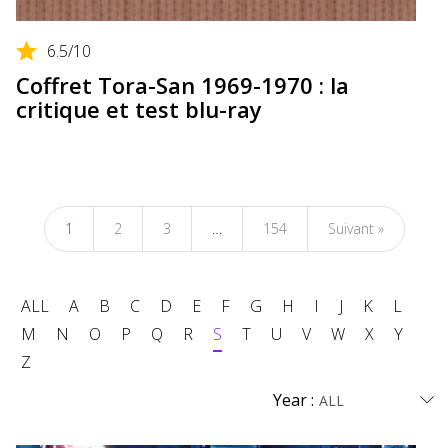
6.5
/10
Coffret Tora-San 1969-1970 : la
critique et test blu-ray
1
2
3
…
154
Suivant »
ALL
A
B
C
D
E
F
G
H
I
J
K
L
M
N
O
P
Q
R
S
T
U
V
W
X
Y
Z
Year :