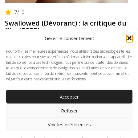
7
/10
Swallowed (Dévorant) : la critique du
film (2023)
Gérer le consentement
Thriller, Horreur
Pour offrir les meilleures expériences, nous utilisons des technologies telles
que les cookies pour stocker et/ou accéder aux informations des appareils. Le
fait de consentir à ces technologies nous permettra de traiter des données
telles que le comportement de navigation ou les ID uniques sur ce site. Le
fait de ne pas consentir ou de retirer son consentement peut avoir un effet
1
2
3
…
11
Suivant »
négatif sur certaines caractéristiques et fonctions.
Accepter
Rechercher
Refuser
Voir les préférences