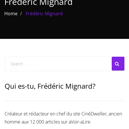
Frédéric Mignard
Les films par
Home
Frédéric Mignard
genre
Séries
Les films
interdits
Les Dossiers
Les disparus
Qui es-tu, Frédéric Mignard?
Les acteurs
Les actrices
Créateur et rédacteur en chef du site CinéDweller, ancien
Les réalisateurs
homme aux 12 000 articles sur aVoir-aLire.