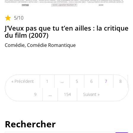
5
/10
J’Veux pas que tu t’en ailles : la critique
du film (2007)
Comédie, Comédie Romantique
« Précédent
1
…
5
6
7
8
9
…
154
Suivant »
Rechercher