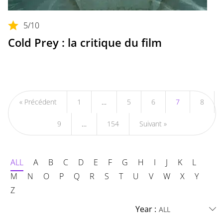
5
/10
Cold Prey : la critique du film
« Précédent
1
…
5
6
7
8
9
…
154
Suivant »
ALL
A
B
C
D
E
F
G
H
I
J
K
L
M
N
O
P
Q
R
S
T
U
V
W
X
Y
Z
Year :