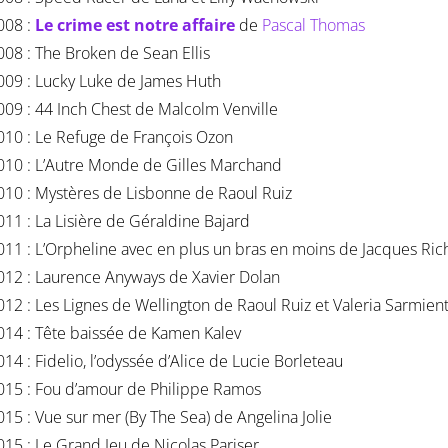
008 :
Le crime est notre affaire
de
Pascal Thomas
008 : The Broken de Sean Ellis
009 : Lucky Luke de James Huth
009 : 44 Inch Chest de Malcolm Venville
010 : Le Refuge de François Ozon
010 : L’Autre Monde de Gilles Marchand
010 : Mystères de Lisbonne de Raoul Ruiz
011 : La Lisière de Géraldine Bajard
011 : L’Orpheline avec en plus un bras en moins de Jacques Ric
012 : Laurence Anyways de Xavier Dolan
012 : Les Lignes de Wellington de Raoul Ruiz et Valeria Sarmien
014 : Tête baissée de Kamen Kalev
014 : Fidelio, l’odyssée d’Alice de Lucie Borleteau
015 : Fou d’amour de Philippe Ramos
015 : Vue sur mer (By The Sea) de Angelina Jolie
015 : Le Grand Jeu de Nicolas Pariser