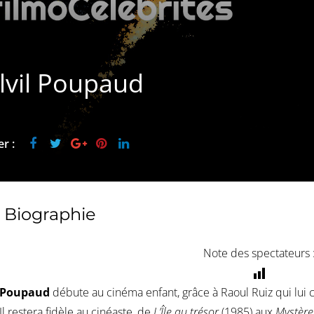
lvil Poupaud
r :
Biographie
Note des spectateurs 
l Poupaud
débute au cinéma enfant, grâce à Raoul Ruiz qui lui 
 Il restera fidèle au cinéaste, de
L’Île au trésor
(1985) aux
Mystère