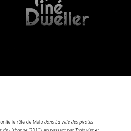
:
confie le rôle de Malo
dans La Ville des pirates
s de Lisbonne
(2010), en passant par
Trois vies et