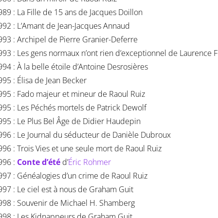
989 : La Fille de 15 ans de Jacques Doillon
992 : L’Amant de Jean-Jacques Annaud
993 : Archipel de Pierre Granier-Deferre
993 : Les gens normaux n’ont rien d’exceptionnel de Laurence F
994 : À la belle étoile d’Antoine Desrosières
995 : Élisa de Jean Becker
995 : Fado majeur et mineur de Raoul Ruiz
995 : Les Péchés mortels de Patrick Dewolf
995 : Le Plus Bel Âge de Didier Haudepin
996 : Le Journal du séducteur de Danièle Dubroux
996 : Trois Vies et une seule mort de Raoul Ruiz
996 :
Conte d’été
d’
Éric Rohmer
997 : Généalogies d’un crime de Raoul Ruiz
997 : Le ciel est à nous de Graham Guit
998 : Souvenir de Michael H. Shamberg
998 : Les Kidnappeurs de Graham Guit