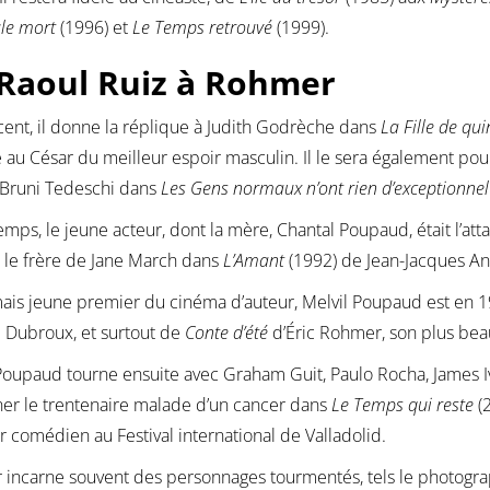
le mort
(1996) et
Le Temps retrouvé
(1999).
Raoul Ruiz à Rohmer
ent, il donne la réplique à Judith Godrèche dans
La Fille de qu
u César du meilleur espoir masculin. Il le sera également pou
 Bruni Tedeschi dans
Les Gens normaux n’ont rien d’exceptionnel
emps, le jeune acteur, dont la mère, Chantal Poupaud, était l’at
 le frère de Jane March dans
L’Amant
(1992) de Jean-Jacques Ann
is jeune premier du cinéma d’auteur, Melvil Poupaud est en 19
 Dubroux, et surtout de
Conte d’été
d’Éric Rohmer, son plus bea
Poupaud tourne ensuite avec Graham Guit, Paulo Rocha, James I
ner le trentenaire malade d’un cancer dans
Le Temps qui reste
(2
r comédien au Festival international de Valladolid.
r incarne souvent des personnages tourmentés, tels le photogra