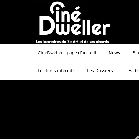
CinéDweller : page d’accueil
News
Bi
Les films interdits
Les Dossiers
Les di