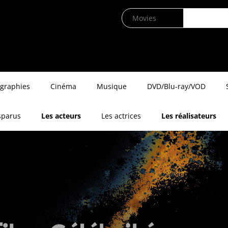
ographies
Cinéma
Musique
DVD/Blu-ray/VOD
sparus
Les acteurs
Les actrices
Les réalisateurs