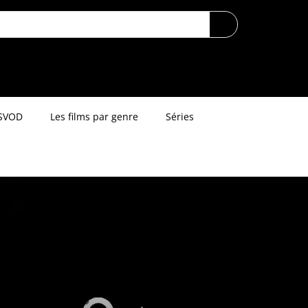
SVOD
Les films par genre
Séries