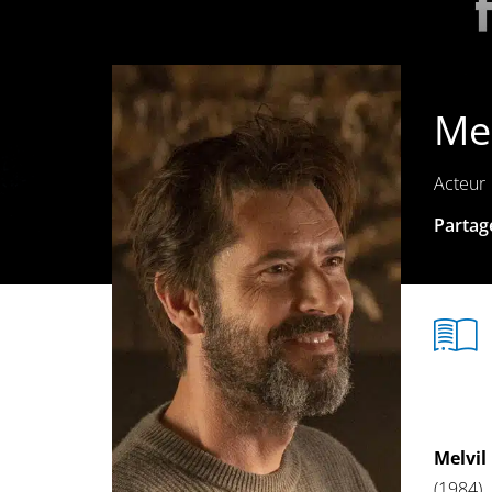
Me
Acteur
Partage
Melvi
(1984).