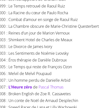
999 : Le Temps retrouvé de Raoul Ruiz
000 : La Racine du cœur de Paulo Rocha
000 : Combat d’amour en songe de Raoul Ruiz
000 : La Chambre obscure de Marie-Christine Questerbert
001 : Reines d’un jour de Marion Vernoux
003 : Shimkent Hotel de Charles de Meaux
003 : Le Divorce de James Ivory
003 : Les Sentiments de Noémie Lvovsky
004 : Éros thérapie de Danièle Dubroux
005 : Le Temps qui reste de François Ozon
006 : Melvil de Melvil Poupaud
007 : Un homme perdu de Danielle Arbid
007 :
L’Heure zéro
de
Pascal Thomas
008 : Broken English de Zoe R. Cassavetes
008 : Un conte de Noël de Arnaud Desplechin
008 : Speed Racer de Lana et Lilly Wachowski