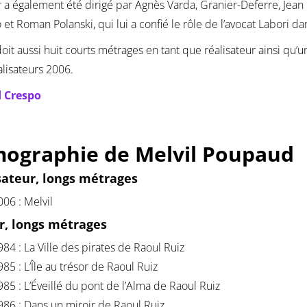
r a également été dirigé par Agnès Varda, Granier-Deferre, Jean 
 et Roman Polanski, qui lui a confié le rôle de l’avocat Labori d
doit aussi huit courts métrages en tant que réalisateur ainsi qu’
lisateurs 2006.
 Crespo
mographie de Melvil Poupaud
sateur, longs métrages
006 : Melvil
r, longs métrages
984 : La Ville des pirates de Raoul Ruiz
985 : L’Île au trésor de Raoul Ruiz
985 : L’Éveillé du pont de l’Alma de Raoul Ruiz
986 : Dans un miroir de Raoul Ruiz