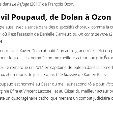
is dans
Le Refuge
(2010) de François Ozon.
vil Poupaud, de Dolan à Ozon
tègre aussi avec aisance dans des dispositifs choraux, comme la
 où il est l’assassin de Danielle Darrieux, ou
Un conte de Noël
(2
e.
ontre avec Xavier Dolan aboutit à un autre grand rôle, celui du 
 pour lequel il est nommé comme meilleur acteur aux prix Écra
ensuite remarqué en 2014 en capitaine de bateau dans la comé
au, et en repris de justice dans
Tête baissée
de Kamen Kalev.
Poupaud est nommé au César du meilleur second rôle pour
Vict
rginie Efira et Vincent Lacoste ; et au César du meilleur acteur 
ète un quadragénaire catholique menant un combat judiciaire c