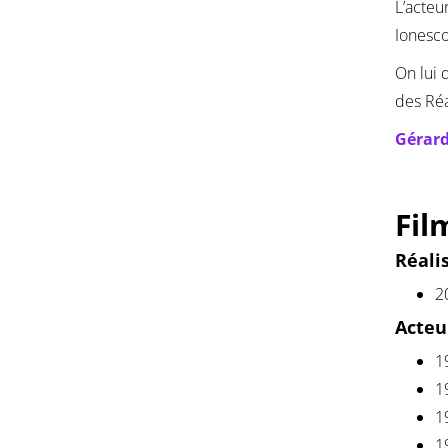
L’acteu
Ionesco
On lui 
des Réa
Gérard
Fil
Réali
2
Acteu
1
1
1
1