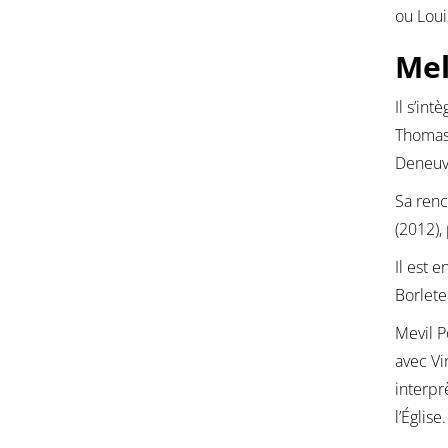
ou Lou
Mel
Il s’in
Thomas,
Deneuv
Sa renc
(2012),
Il est 
Borlete
Mevil 
avec Vi
interpr
l’Église.