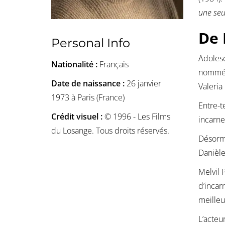
une seu
De 
Personal Info
Adolesc
Nationalité :
Français
nommé a
Date de naissance :
26 janvier
Valeria
1973 à Paris (France)
Entre-t
Crédit visuel :
© 1996 - Les Films
incarne
du Losange. Tous droits réservés.
Désorma
Danièle
Melvil 
d’incar
meilleu
L’acteu