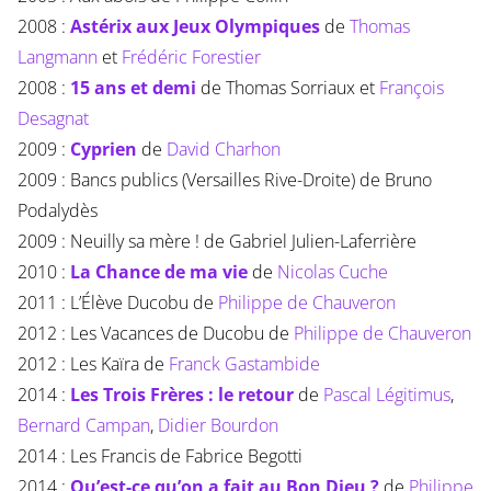
2008 :
Astérix aux Jeux Olympiques
de
Thomas
Langmann
et
Frédéric Forestier
2008 :
15 ans et demi
de Thomas Sorriaux et
François
Desagnat
2009 :
Cyprien
de
David Charhon
2009 : Bancs publics (Versailles Rive-Droite) de Bruno
Podalydès
2009 : Neuilly sa mère ! de Gabriel Julien-Laferrière
2010 :
La Chance de ma vie
de
Nicolas Cuche
2011 : L’Élève Ducobu de
Philippe de Chauveron
2012 : Les Vacances de Ducobu de
Philippe de Chauveron
2012 : Les Kaïra de
Franck Gastambide
2014 :
Les Trois Frères : le retour
de
Pascal Légitimus
,
Bernard Campan
,
Didier Bourdon
2014 : Les Francis de Fabrice Begotti
2014 :
Qu’est-ce qu’on a fait au Bon Dieu ?
de
Philippe