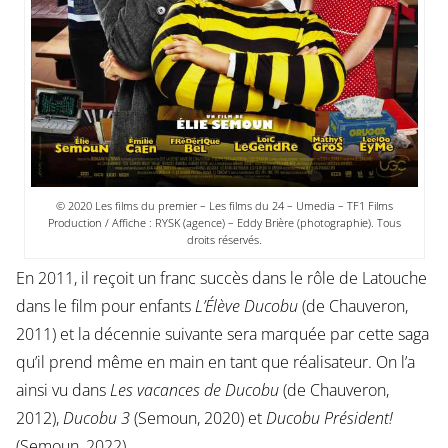
© 2020 Les films du premier – Les films du 24 – Umedia – TF1 Films
Production / Affiche : RYSK (agence) – Eddy Brière (photographie). Tous
droits réservés.
En 2011, il reçoit un franc succès dans le rôle de Latouche
dans le film pour enfants
L’Élève Ducobu
(de Chauveron,
2011) et la décennie suivante sera marquée par cette saga
qu’il prend même en main en tant que réalisateur. On l’a
ainsi vu dans
Les vacances de Ducobu
(de Chauveron,
2012),
Ducobu 3
(Semoun, 2020) et
Ducobu Président!
(Semoun, 2022).