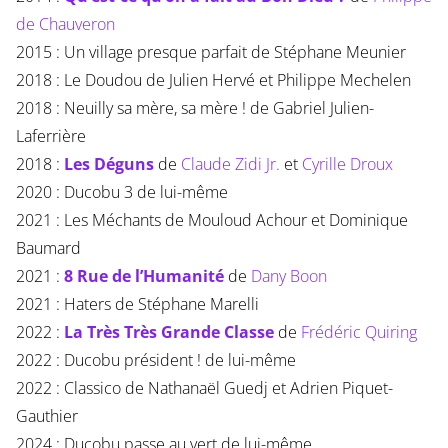
de Chauveron
2015 : Un village presque parfait de Stéphane Meunier
2018 : Le Doudou de Julien Hervé et Philippe Mechelen
2018 : Neuilly sa mère, sa mère ! de Gabriel Julien-
Laferrière
2018 :
Les Déguns
de
Claude Zidi Jr.
et
Cyrille Droux
2020 : Ducobu 3 de lui-même
2021 : Les Méchants de Mouloud Achour et Dominique
Baumard
2021 :
8 Rue de l’Humanité
de
Dany Boon
2021 : Haters de Stéphane Marelli
2022 :
La Très Très Grande Classe
de
Frédéric Quiring
2022 : Ducobu président ! de lui-même
2022 : Classico de Nathanaël Guedj et Adrien Piquet-
Gauthier
2024 : Ducobu passe au vert de lui-même