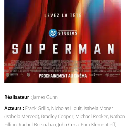
Réalisateur :
James Gunn
Acteurs :
Frank Grillo,
Nicholas Hoult,
Isabela Moner
(Isabela Merced),
Bradley Cooper,
Michael Rooker,
Nathan
Fillion,
Rachel Brosnahan,
John Cena,
Pom Klementieff,