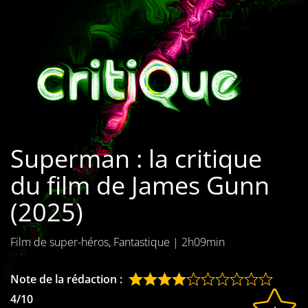
Les films par
genre
Séries
Les films
interdits
Superman : la critique
Les Dossiers
du film de James Gunn
Les disparus
(2025)
Les acteurs
Film de super-héros, Fantastique
|
2h09min
Les actrices
Les réalisateurs
Note de la rédaction :
4/10