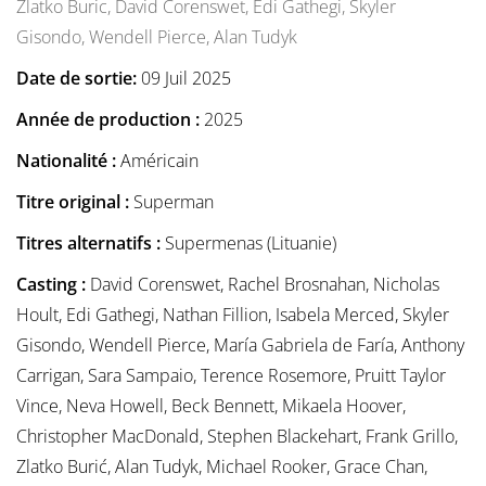
Zlatko Buric,
David Corenswet,
Edi Gathegi,
Skyler
Gisondo,
Wendell Pierce,
Alan Tudyk
Date de sortie:
09 Juil 2025
Année de production :
2025
Nationalité :
Américain
Titre original :
Superman
Titres alternatifs :
Supermenas (Lituanie)
Casting :
David Corenswet, Rachel Brosnahan, Nicholas
Hoult, Edi Gathegi, Nathan Fillion, Isabela Merced, Skyler
Gisondo, Wendell Pierce, María Gabriela de Faría, Anthony
Carrigan, Sara Sampaio, Terence Rosemore, Pruitt Taylor
Vince, Neva Howell, Beck Bennett, Mikaela Hoover,
Christopher MacDonald, Stephen Blackehart, Frank Grillo,
Zlatko Burić, Alan Tudyk, Michael Rooker, Grace Chan,