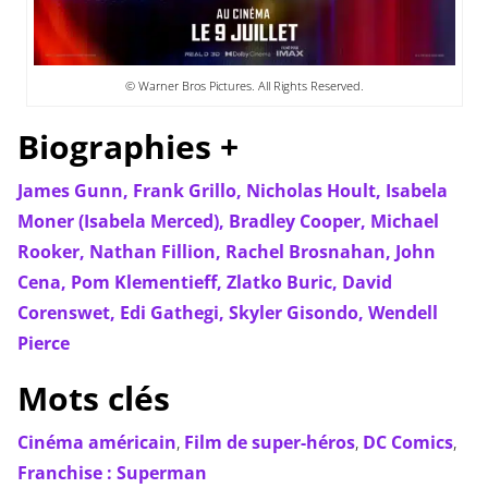
© Warner Bros Pictures. All Rights Reserved.
Biographies +
James Gunn,
Frank Grillo,
Nicholas Hoult,
Isabela
Moner (Isabela Merced),
Bradley Cooper,
Michael
Rooker,
Nathan Fillion,
Rachel Brosnahan,
John
Cena,
Pom Klementieff,
Zlatko Buric,
David
Corenswet,
Edi Gathegi,
Skyler Gisondo,
Wendell
Pierce
Mots clés
Cinéma américain
,
Film de super-héros
,
DC Comics
,
Franchise : Superman