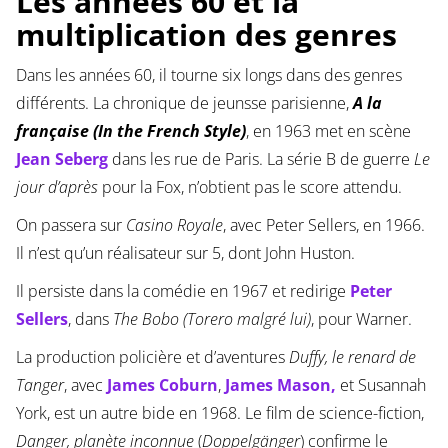
Les années 60 et la
multiplication des genres
Dans les années 60, il tourne six longs dans des genres
différents. La chronique de jeunsse parisienne,
A la
française (In the French Style)
, en 1963 met en scène
Jean Seberg
dans les rue de Paris. La série B de guerre
Le
jour d’après
pour la Fox, n’obtient pas le score attendu.
On passera sur
Casino Royale
, avec Peter Sellers, en 1966.
Il n’est qu’un réalisateur sur 5, dont John Huston.
Il persiste dans la comédie en 1967 et redirige
Peter
Sellers
, dans
The Bobo (Torero malgré lui)
, pour Warner.
La production policière et d’aventures
Duffy, le renard de
Tanger
, avec
James Coburn
,
James Mason,
et Susannah
York, est un autre bide en 1968. Le film de science-fiction,
Danger, planète inconnue
(
Doppelgänger
) confirme le