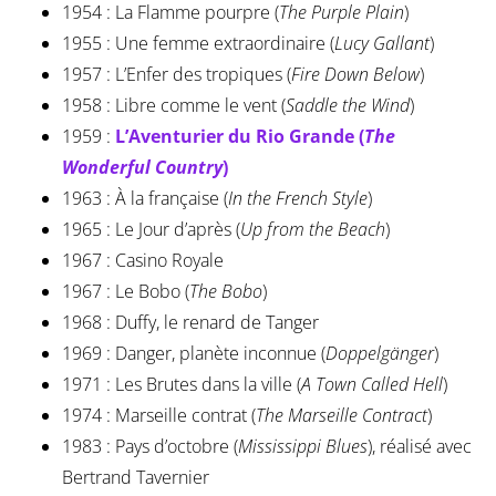
1954 : La Flamme pourpre (
The Purple Plain
)
1955 : Une femme extraordinaire (
Lucy Gallant
)
1957 : L’Enfer des tropiques (
Fire Down Below
)
1958 : Libre comme le vent (
Saddle the Wind
)
1959 :
L’Aventurier du Rio Grande (
The
Wonderful Country
)
1963 : À la française (
In the French Style
)
1965 : Le Jour d’après (
Up from the Beach
)
1967 : Casino Royale
1967 : Le Bobo (
The Bobo
)
1968 : Duffy, le renard de Tanger
1969 : Danger, planète inconnue (
Doppelgänger
)
1971 : Les Brutes dans la ville (
A Town Called Hell
)
1974 : Marseille contrat (
The Marseille Contract
)
1983 : Pays d’octobre (
Mississippi Blues
), réalisé avec
Bertrand Tavernier