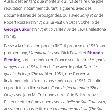
Aussi, c’est en tant que monteur qu’il va se faire une jolie
réputation, notamment durant la guerre, avec des
documentaires de propagandes, puis avec
Sang et or
de
Robert Rossen (1947) qui lui vaut un Oscar, Othello de
George Cukor
(1947) et
La vérité nue
de Lewis Milestone
(1948).
Passé à la réalisation pour la RKO, il propose en 1950 son
premier long,
L’implacable
, avec Dick Powell et
Rhonda
Fleming
, sorti au cinéma en France sous le titre
Les paris
dangereux
en 1954. Il enchaîne avec le polar
Dans la
gueule du loup (The Mob)
en 1951, que l’on verra
finalement plus tôt dans nos cinémas, en 1951. Chaplin
coproduit son film suivant,
Coup de feu au matin (Shoot
First)
, avec John McCrea, une autre série B. Il retrouve
l’acteur cette même année avec
La belle de San Francisco
,
aussi connu sous le titre de
La madone du désir
(
The San