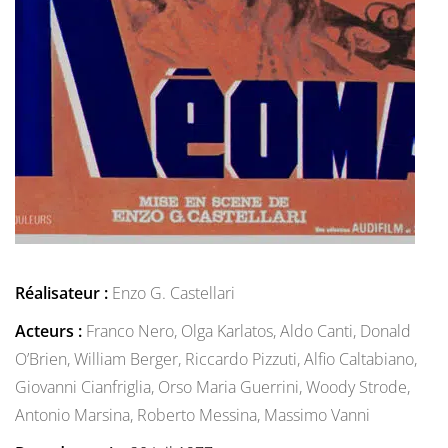
Réalisateur :
Enzo G. Castellari
Acteurs :
Franco Nero,
Olga Karlatos,
Aldo Canti,
Donald
O’Brien,
William Berger,
Riccardo Pizzuti,
Alfio Caltabiano,
Giovanni Cianfriglia,
Orso Maria Guerrini,
Woody Strode,
Antonio Marsina,
Roberto Messina,
Massimo Vanni