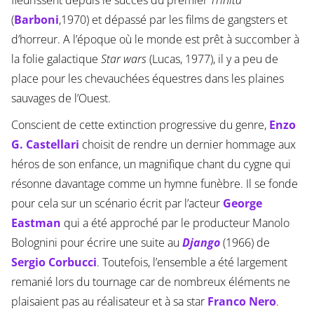
fleurissent depuis le succès du premier
Trinita
(
Barboni
,1970) et dépassé par les films de gangsters et
d’horreur. A l’époque où le monde est prêt à succomber à
la folie galactique
Star wars
(Lucas, 1977), il y a peu de
place pour les chevauchées équestres dans les plaines
sauvages de l’Ouest.
Conscient de cette extinction progressive du genre,
Enzo
G. Castellari
choisit de rendre un dernier hommage aux
héros de son enfance, un magnifique chant du cygne qui
résonne davantage comme un hymne funèbre. Il se fonde
pour cela sur un scénario écrit par l’acteur
George
Eastman
qui a été approché par le producteur Manolo
Bolognini pour écrire une suite au
Django
(1966) de
Sergio Corbucci
. Toutefois, l’ensemble a été largement
remanié lors du tournage car de nombreux éléments ne
plaisaient pas au réalisateur et à sa star
Franco Nero
.