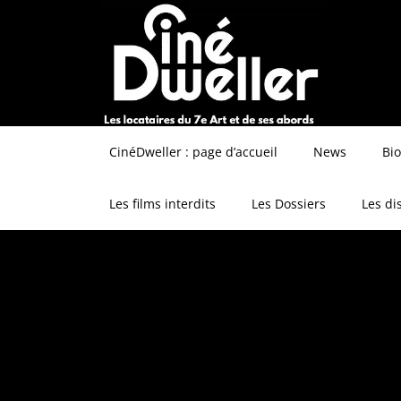
CinéDweller : page d’accueil
News
Bi
Les films interdits
Les Dossiers
Les di