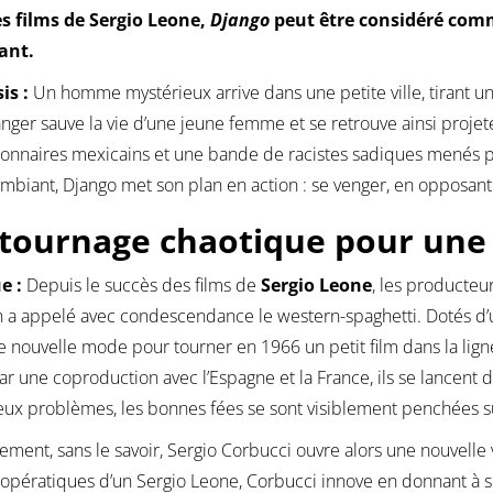
es films de Sergio Leone,
Django
peut être considéré comm
ant.
is :
Un homme mystérieux arrive dans une petite ville, tirant u
anger sauve la vie d’une jeune femme et se retrouve ainsi proje
ionnaires mexicains et une bande de racistes sadiques menés pa
mbiant, Django met son plan en action : se venger, en opposa
tournage chaotique pour une
e :
Depuis le succès des films de
Sergio Leone
, les producteur
n a appelé avec condescendance le western-spaghetti. Dotés d’un
e nouvelle mode pour tourner en 1966 un petit film dans la lig
ar une coproduction avec l’Espagne et la France, ils se lancent
x problèmes, les bonnes fées se sont visiblement penchées s
vement, sans le savoir, Sergio Corbucci ouvre alors une nouvelle v
 opératiques d’un Sergio Leone, Corbucci innove en donnant à so