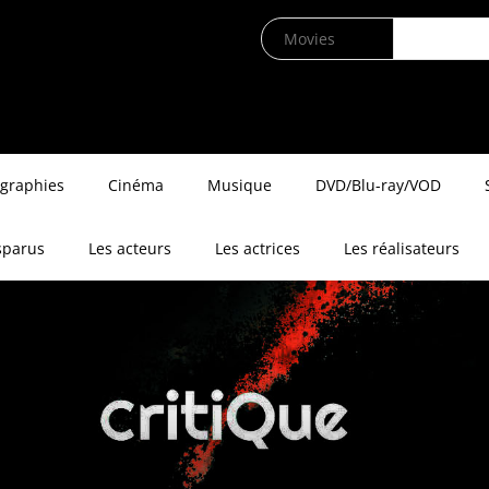
ographies
Cinéma
Musique
DVD/Blu-ray/VOD
sparus
Les acteurs
Les actrices
Les réalisateurs