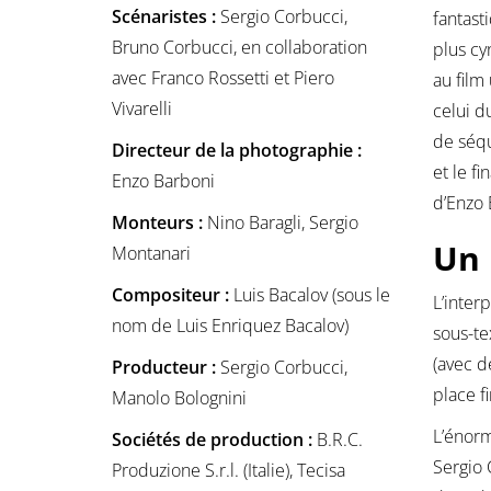
Scénaristes :
Sergio Corbucci,
fantast
Bruno Corbucci, en collaboration
plus cy
avec Franco Rossetti et Piero
au film
Vivarelli
celui d
de séqu
Directeur de la photographie :
et le f
Enzo Barboni
d’Enzo 
Monteurs :
Nino Baragli, Sergio
Un 
Montanari
Compositeur :
Luis Bacalov (sous le
L’inter
nom de Luis Enriquez Bacalov)
sous-te
(avec d
Producteur :
Sergio Corbucci,
place f
Manolo Bolognini
L’énorm
Sociétés de production :
B.R.C.
Sergio
Produzione S.r.l. (Italie), Tecisa