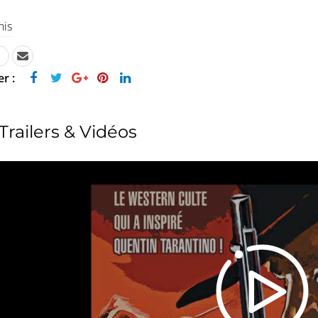
his
r :
Trailers & Vidéos