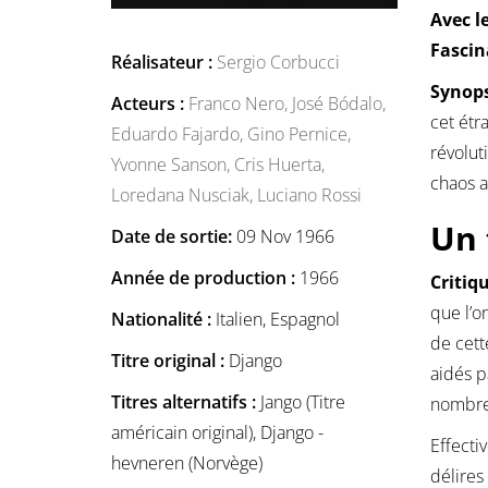
Avec l
Fascin
Réalisateur :
Sergio Corbucci
Synops
Acteurs :
Franco Nero,
José Bódalo,
cet étr
Eduardo Fajardo,
Gino Pernice,
révolut
Yvonne Sanson,
Cris Huerta,
chaos a
Loredana Nusciak,
Luciano Rossi
Un 
Date de sortie:
09 Nov 1966
Année de production :
1966
Critiqu
que l’o
Nationalité :
Italien, Espagnol
de cett
Titre original :
Django
aidés p
Titres alternatifs :
Jango (Titre
nombreu
américain original), Django -
Effecti
hevneren (Norvège)
délires