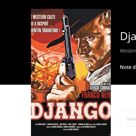
Dja
Wester
Note de