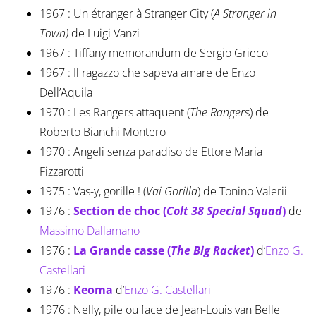
1967 : Un étranger à Stranger City (
A Stranger in
Town)
de Luigi Vanzi
1967 : Tiffany memorandum de Sergio Grieco
1967 : Il ragazzo che sapeva amare de Enzo
Dell’Aquila
1970 : Les Rangers attaquent (
The Ranger
s) de
Roberto Bianchi Montero
1970 : Angeli senza paradiso de Ettore Maria
Fizzarotti
1975 : Vas-y, gorille ! (
Vai Gorilla
) de Tonino Valerii
1976 :
Section de choc (
Colt 38 Special Squad
)
de
Massimo Dallamano
1976 :
La Grande casse (
The Big Racket
)
d’
Enzo G.
Castellari
1976 :
Keoma
d’
Enzo G. Castellari
1976 : Nelly, pile ou face de Jean-Louis van Belle