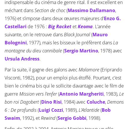
indispensable du cinéma de genre rital. Il est excellent en
méchant dans
Section de choc
(
Massimo Dallamano
,
1976) et s’impose dans deux œuvres majeures d’
Enzo G.
Castellari
de 1976 :
Big Racket
et
Keoma
. L’année
suivante, on le retrouve dans
Black Journal
(
Mauro
Bolognini
, 1977), mais les bisseux le préfèrent dans
La
montagne du dieu cannibale
(
Sergio Martino
, 1978) avec
Ursula Andress
.
Par la suite, il gagne des galons avec
Malamore
(Eriprando
Visconti, 1982), pour un emploi plus étoffé. Pourtant, c’est
bien le cinéma bis qui le sollicite davantage avec le film de
guerre
Mission vers l’enfer
(
Antonio Margheriti
, 1983),
Le
bon roi Dagobert
(
Dino Risi
, 1984) avec
Coluche
,
Demons
6 : De profundis
(
Luigi Cozzi
, 1989),
L’Atlantide
(
Bob
Swaim
, 1992), et
Rewind
(
Sergio Gobbi
, 1998).