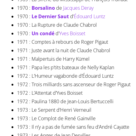
1970 :
Borsalino
de
Jacques Deray
1970 :
Le Dernier Saut
d’
Édouard Luntz
1970 : La Rupture de Claude Chabrol
1970 :
Un condé
d’
Yves Boisset
1971 : Comptes à rebours de Roger Pigaut
1971 : Juste avant la nuit de Claude Chabrol
1971 : Malpertuis de Harry Kümel
1971 : Papa les p’tits bateaux de Nelly Kaplan
1972 : L’Humeur vagabonde d’Édouard Luntz
1972 : Trois milliards sans ascenseur de Roger Pigaut
1972 : L’Attentat d’Yves Boisset
1972 : Paulina 1880 de Jean-Louis Bertuccelli
1973 : Le Serpent d’Henri Verneuil
1973 : Le Complot de René Gainville
1973 : Il n’y a pas de fumée sans feu d’André Cayatte
1973 : Les Anges de Jean Desvilles