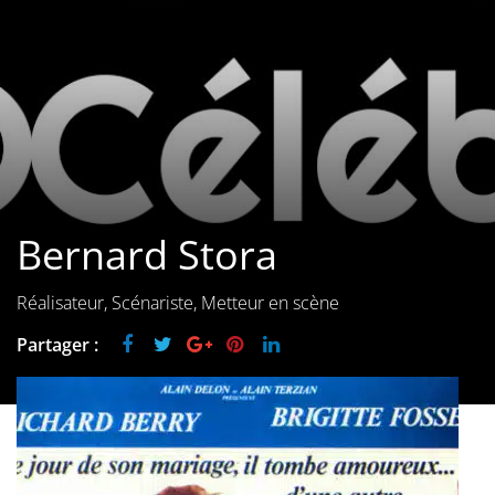
Les films par
genre
Séries
Les films
interdits
Bernard Stora
Les Dossiers
Les disparus
Réalisateur, Scénariste, Metteur en scène
Partager :
Les acteurs
Les actrices
Les réalisateurs