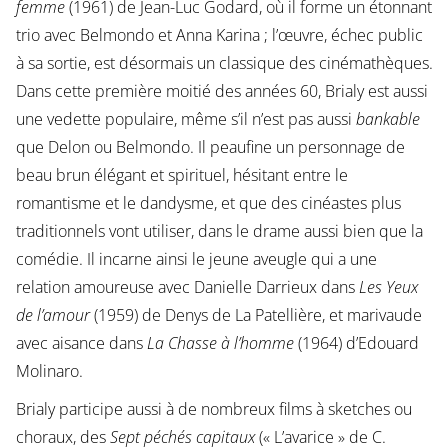
femme
(1961) de Jean-Luc Godard, où il forme un étonnant
trio avec Belmondo et Anna Karina ; l’œuvre, échec public
à sa sortie, est désormais un classique des cinémathèques.
Dans cette première moitié des années 60, Brialy est aussi
une vedette populaire, même s’il n’est pas aussi
bankable
que Delon ou Belmondo. Il peaufine un personnage de
beau brun élégant et spirituel, hésitant entre le
romantisme et le dandysme, et que des cinéastes plus
traditionnels vont utiliser, dans le drame aussi bien que la
comédie. Il incarne ainsi le jeune aveugle qui a une
relation amoureuse avec Danielle Darrieux dans
Les Yeux
de l’amour
(1959) de Denys de La Patellière, et marivaude
avec aisance dans
La Chasse à l’homme
(1964) d’Edouard
Molinaro.
Brialy participe aussi à de nombreux films à sketches ou
choraux, des
Sept péchés capitaux
(« L’avarice » de C.