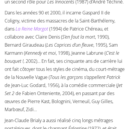
un second rôle pour
Les Innocents
(1987) d’André Téchiné.
Dans les années 90 et 2000, il incarne Gaspard II de
Coligny, victime des massacres de la Saint-Barthélemy,
dans
La Reine Margot
(1994) de Patrice Chéreau, et
collabore avec Claire Denis (
S’en fout la mort
, 1990),
Bernard Giraudeau (
Les Caprices d’un fleuve
, 1995), Sam
Karmann (
Kennedy et moi
, 1998), Jeanne Labrune (
C’est le
bouquet !,
2002)… En fait, ses cinquante ans de carrière lui
ont fait côtoyer tous les styles de cinéma, du court-métrage
de la Nouvelle Vague (
Tous les garçons s’appellent Patrick
de Jean-Luc Godard, 1956), à la comédie commerciale (
Jet
Set 2
de Fabien Onteniente, 2004), en passant par des
œuvres de Pierre Kast, Bolognini, Verneuil, Guy Gilles,
Marbœuf, Zidi…
Jean-Claude Brialy a aussi réalisé cinq longs métrages
nostalgiques, dont le charmant
Églantine
(1972), et était