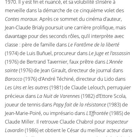
1970. Il y est fin et nuancé, et sa volubilité s’insère à
merveille dans la démarche de ce cinquième volet des
Contes moraux
. Après ce sommet du cinéma d’auteur,
Jean-Claude Brialy poursuit une carrière prolifique, mais
davantage pour des seconds rôles, qu’il interprète avec
classe : père de famille dans
Le Fantôme de la liberté
(1974) de Luis Buñuel, procureur dans
Le Juge et l’assassin
(1976) de Bertrand Tavernier, faux prêtre dans
L’Année
sainte
(1976) de Jean Girault, directeur de journal dans
Barocco
(1976) d’André Téchiné, directeur du Lido dans
Les Uns et les autres
(1981) de Claude Lelouch, perruquier
précieux dans
La Nuit de Varennes
(1982) d’Ettore Scola,
joueur de tennis dans
Papy fait de la résistance
(1983) de
Jean-Marie-Poiré, ou imprésario dans
L’Effrontée
(1985) de
Claude Miller. Il retrouve Claude Chabrol pour
Inspecteur
Lavardin
(1986) et obtient le César du meilleur acteur dans