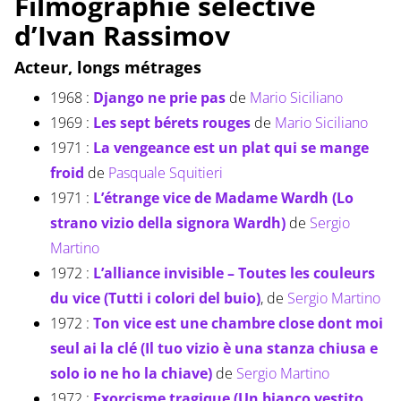
Filmographie sélective
d’Ivan Rassimov
Acteur, longs métrages
1968 :
Django ne prie pas
de
Mario Siciliano
1969 :
Les sept bérets rouges
de
Mario Siciliano
1971 :
La vengeance est un plat qui se mange
froid
de
Pasquale Squitieri
1971 :
L’étrange vice de Madame Wardh (Lo
strano vizio della signora Wardh)
de
Sergio
Martino
1972 :
L’alliance invisible – Toutes les couleurs
du vice (Tutti i colori del buio)
, de
Sergio Martino
1972 :
Ton vice est une chambre close dont moi
seul ai la clé (Il tuo vizio è una stanza chiusa e
solo io ne ho la chiave)
de
Sergio Martino
1972 :
Exorcisme tragique (Un bianco vestito