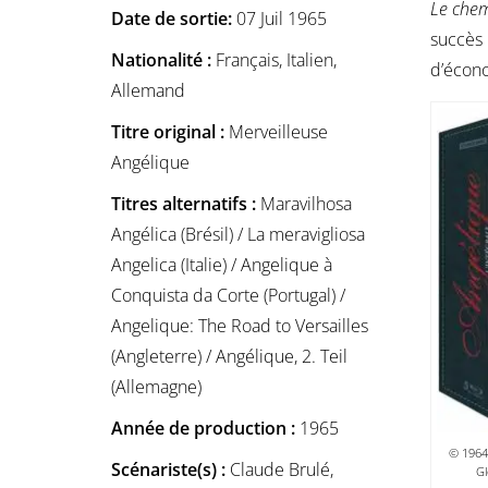
Le chem
Date de sortie:
07 Juil 1965
succès 
Nationalité :
Français, Italien,
d’écono
Allemand
Titre original :
Merveilleuse
Angélique
Titres alternatifs :
Maravilhosa
Angélica (Brésil) / La meravigliosa
Angelica (Italie) / Angelique à
Conquista da Corte (Portugal) /
Angelique: The Road to Versailles
(Angleterre) / Angélique, 2. Teil
(Allemagne)
Année de production :
1965
© 1964
Scénariste(s) :
Claude Brulé,
Gl