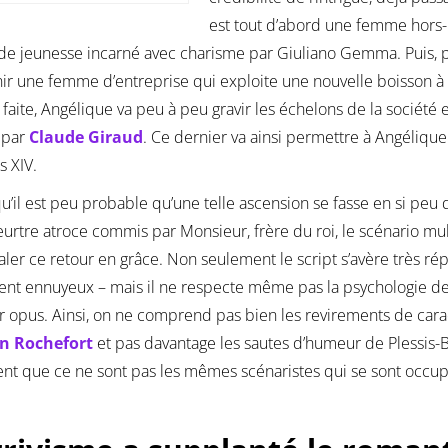
est tout d’abord une femme hors-la
e jeunesse incarné avec charisme par Giuliano Gemma. Puis, p
ir une femme d’entreprise qui exploite une nouvelle boisson à l
 faite, Angélique va peu à peu gravir les échelons de la société 
 par
Claude Giraud
. Ce dernier va ainsi permettre à Angélique
s XIV.
u’il est peu probable qu’une telle ascension se fasse en si peu d
urtre atroce commis par Monsieur, frère du roi, le scénario mu
valer ce retour en grâce. Non seulement le script s’avère très r
nt ennuyeux – mais il ne respecte même pas la psychologie de
 opus. Ainsi, on ne comprend pas bien les revirements de car
an Rochefort
et pas davantage les sautes d’humeur de Plessis-Be
nt que ce ne sont pas les mêmes scénaristes qui se sont occu