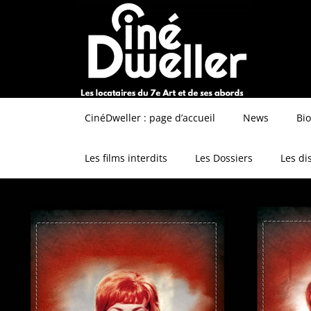
CinéDweller : page d’accueil
News
Bi
Les films interdits
Les Dossiers
Les di