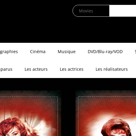
ographies
Cinéma
Musique
DVD/Blu-ray/VOD
sparus
Les acteurs
Les actrices
Les réalisateurs