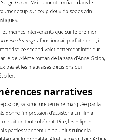
t Serge Golon. Visiblement confiant dans le
 tourner coup sur coup deux épisodes afin
istiques.
 les mêmes intervenants que sur le premier
arquise des anges
fonctionnait parfaitement, il
aractérise ce second volet nettement inférieur.
par le deuxième roman de la saga d’Anne Golon,
faux pas et les mauvaises décisions qui
coller.
hérences narratives
épisode, sa structure ternaire marquée par la
s donne l’impression d’assister à un film à
merait un tout cohérent. Pire, les ellipses
ois parties viennent un peu plus ruiner la
assablement improbable. Ainsi, la marquise déchue