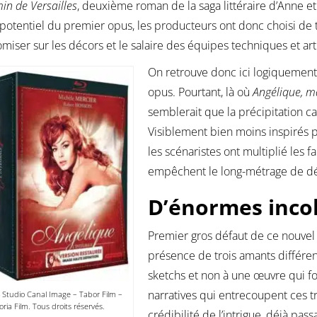
in de Versailles
, deuxième roman de la saga littéraire d’Anne e
potentiel du premier opus, les producteurs ont donc choisi de
miser sur les décors et le salaire des équipes techniques et art
On retrouve donc ici logiquement
opus. Pourtant, là où
Angélique, m
semblerait que la précipitation c
Visiblement bien moins inspirés 
les scénaristes ont multiplié les 
empêchent le long-métrage de dé
D’énormes inco
Premier gros défaut de ce nouvel 
présence de trois amants différent
sketchs et non à une œuvre qui for
narratives qui entrecoupent ces tr
 Studio Canal Image – Tabor Film –
oria Film. Tous droits réservés.
crédibilité de l’intrigue, déjà p