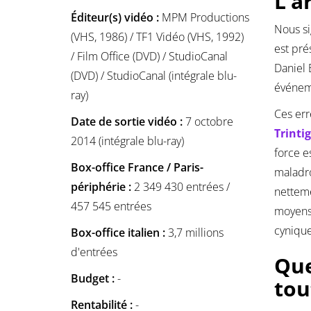
L’a
Éditeur(s) vidéo :
MPM Productions
Nous si
(VHS, 1986) / TF1 Vidéo (VHS, 1992)
est pré
/ Film Office (DVD) / StudioCanal
Daniel 
(DVD) / StudioCanal (intégrale blu-
événeme
ray)
Ces err
Date de sortie vidéo :
7 octobre
Trinti
2014 (intégrale blu-ray)
force e
Box-office France / Paris-
maladro
périphérie :
2 349 430 entrées /
netteme
457 545 entrées
moyens 
cynique
Box-office italien :
3,7 millions
d'entrées
Que
Budget :
-
to
Rentabilité :
-