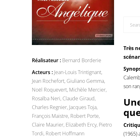
Très n
scénar
Réalisateur :
Bernard Borderie
Synops
Acteurs :
Jean-Louis Trintignant,
Calembr
Jean Rochefort,
Giuliano Gemma,
son ran
Noël Roquevert,
Michèle Mercier,
Rosalba Neri,
Claude Giraud,
Une
Charles Regnier,
Jacques Toja,
que
François Maistre,
Robert Porte,
Claire Maurier,
Elizabeth Ercy,
Pietro
Critiq
Tordi,
Robert Hoffmann
(1965) 