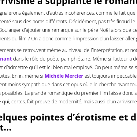
rrivisme a supplanté le roma
gnalerons également d’autres incohérences, comme le fait que L
senté sous des noms différents. Décidément, pas très finaud le Roi
Boulanger d’ajouter une remarque sur le père Noël alors que celu
nts du film ? On a donc comme l’impression d’un laisser-aller 
ements se retrouvent même au niveau de l’interprétation, et n
gnant
dans le rôle du poète pamphlétaire. Même si l’acteur a d
st d’admettre qu’il est ici bien mal employé. On peut même se s
ites. Enfin, même si
Michèle Mercier
est toujours impeccable
nt moins sympathique dans cet opus où elle cherche avant tout à
possibles. La grande romantique du premier film laisse donc s
 qui, certes, fait preuve de modernité, mais aussi d’un arrivisme 
lques pointes d’érotisme et de
ut…