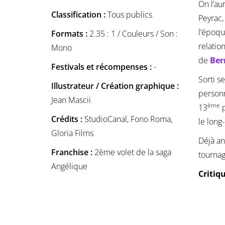
On l’au
Classification :
Tous publics
Peyrac,
l’époqu
Formats :
2.35 : 1 / Couleurs / Son :
relatio
Mono
de
Ber
Festivals et récompenses :
-
Sorti s
Illustrateur / Création graphique :
personn
Jean Mascii
ème
13
p
Crédits :
StudioCanal, Fono Roma,
le long
Gloria Films
Déjà an
Franchise :
2ème volet de la saga
tournag
Angélique
Critiq