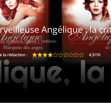
veilleuse Angélique : la cri
res, Romance, Drame
|
1h45min
 la rédaction :
4,5/10