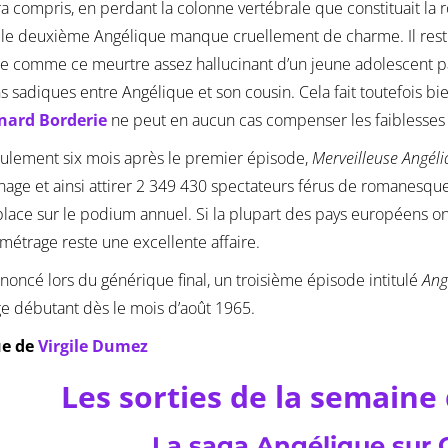
ra compris, en perdant la colonne vertébrale que constituait l
 le deuxième Angélique manque cruellement de charme. Il rest
e comme ce meurtre assez hallucinant d’un jeune adolescent p
ns sadiques entre Angélique et son cousin. Cela fait toutefois bien
nard Borderie
ne peut en aucun cas compenser les faiblesses 
eulement six mois après le premier épisode,
Merveilleuse Angél
age et ainsi attirer 2 349 430 spectateurs férus de romanesque 
lace sur le podium annuel. Si la plupart des pays européens o
-métrage reste une excellente affaire.
noncé lors du générique final, un troisième épisode intitulé
Ang
e débutant dès le mois d’août 1965.
ue de
Virgile Dumez
Les sorties de la semaine 
La saga Angélique sur 