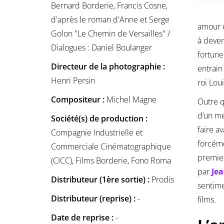
Bernard Borderie, Francis Cosne,
d'après le roman d'Anne et Serge
amour d
Golon "Le Chemin de Versailles" /
à deven
Dialogues : Daniel Boulanger
fortune
Directeur de la photographie :
entrain
Henri Persin
roi Loui
Compositeur :
Michel Magne
Outre q
d’un me
Société(s) de production :
faire a
Compagnie Industrielle et
forcéme
Commerciale Cinématographique
premier
(CICC), Films Borderie, Fono Roma
par
Je
Distributeur (1ère sortie) :
Prodis
sentime
Distributeur (reprise) :
-
films.
Date de reprise :
-