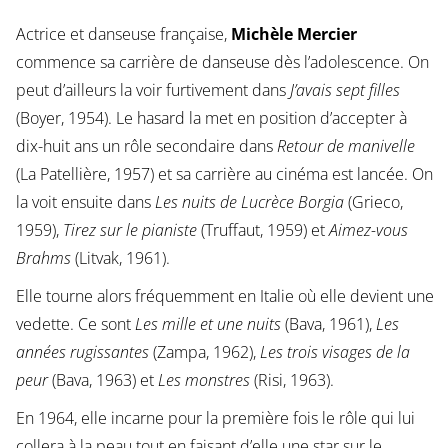
Actrice et danseuse française,
Michèle Mercier
commence sa carrière de danseuse dès l’adolescence. On
peut d’ailleurs la voir furtivement dans
J’avais sept filles
(Boyer, 1954). Le hasard la met en position d’accepter à
dix-huit ans un rôle secondaire dans
Retour de manivelle
(La Patellière, 1957) et sa carrière au cinéma est lancée. On
la voit ensuite dans
Les nuits de Lucrèce Borgia
(Grieco,
1959),
Tirez sur le pianiste
(Truffaut, 1959) et
Aimez-vous
Brahms
(Litvak, 1961).
Elle tourne alors fréquemment en Italie où elle devient une
vedette. Ce sont
Les mille et une nuits
(Bava, 1961),
Les
années rugissantes
(Zampa, 1962),
Les trois visages de la
peur
(Bava, 1963) et
Les monstres
(Risi, 1963).
En 1964, elle incarne pour la première fois le rôle qui lui
collera à la peau tout en faisant d’elle une star sur le