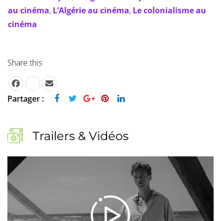
au cinéma
,
L’Algérie au cinéma
,
Le colonialisme au
cinéma
Share this
Partager :
Trailers & Vidéos