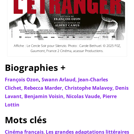
Affiche : Le Cercle Soir pour Silenzio. Photo : Carole Bethuel. © 2025 F0Z,
Gaumont, France 2 Cinéma, acassar Productions.
Biographies +
François Ozon
,
Swann Arlaud,
Jean-Charles
Clichet,
Rebecca Marder,
Christophe Malavoy,
Denis
Lavant,
Benjamin Voisin,
Nicolas Vaude,
Pierre
Lottin
Mots clés
Cinéma français
,
Les grandes adaptations littéraires