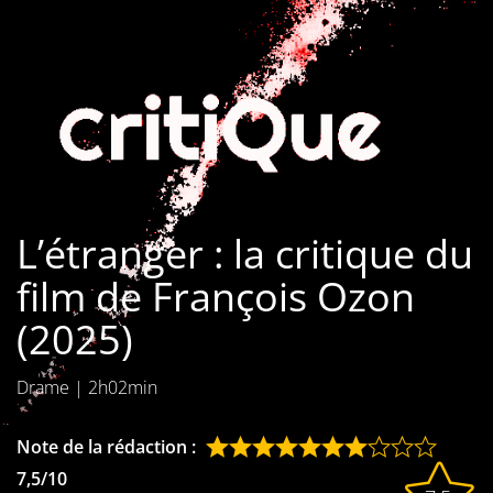
Les films par
genre
Séries
Les films
interdits
L’étranger : la critique du
Les Dossiers
film de François Ozon
Les disparus
(2025)
Les acteurs
Drame
|
2h02min
Les actrices
Les réalisateurs
Note de la rédaction :
7,5/10