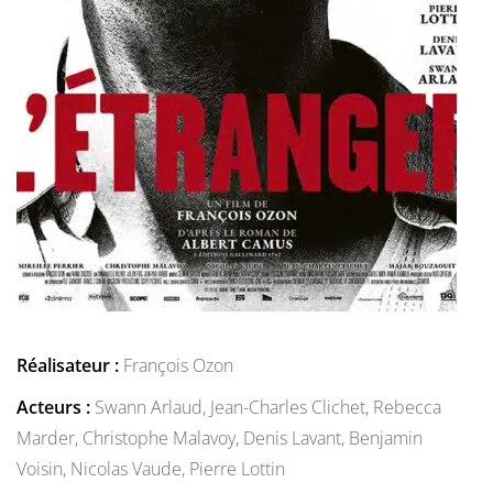
Réalisateur :
François Ozon
Acteurs :
Swann Arlaud,
Jean-Charles Clichet,
Rebecca
Marder,
Christophe Malavoy,
Denis Lavant,
Benjamin
Voisin,
Nicolas Vaude,
Pierre Lottin