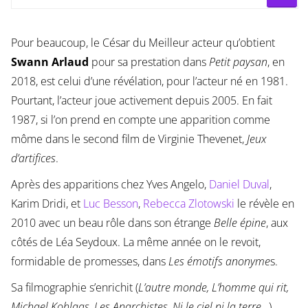
Pour beaucoup, le César du Meilleur acteur qu’obtient
Swann Arlaud
pour sa prestation dans
Petit paysan
, en
2018, est celui d’une révélation, pour l’acteur né en 1981.
Pourtant, l’acteur joue activement depuis 2005. En fait
1987, si l’on prend en compte une apparition comme
môme dans le second film de Virginie Thevenet,
Jeux
d’artifices
.
Après des apparitions chez Yves Angelo,
Daniel Duval
,
Karim Dridi, et
Luc Besson
,
Rebecca Zlotowski
le révèle en
2010 avec un beau rôle dans son étrange
Belle épine
, aux
côtés de Léa Seydoux. La même année on le revoit,
formidable de promesses, dans
Les émotifs anonyme
s.
Sa filmographie s’enrichit (
L’autre monde, L’homme qui rit,
Michael Kohlaas, Les Anarchistes, Ni le ciel ni la terre
…).