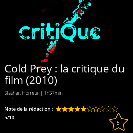
Les films par
genre
Séries
Les films
interdits
Cold Prey : la critique du
Les Dossiers
film (2010)
Les disparus
Slasher, Horreur
|
1h37min
Les acteurs
Les actrices
Note de la rédaction :
5/10
Les réalisateurs
5