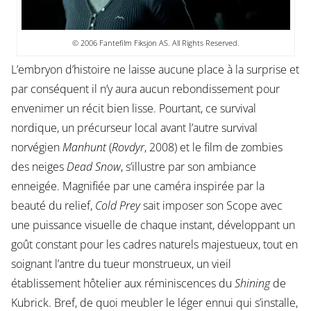
© 2006 Fantefilm Fiksjon AS. All Rights Reserved.
L’embryon d’histoire ne laisse aucune place à la surprise et
par conséquent il n’y aura aucun rebondissement pour
envenimer un récit bien lisse. Pourtant, ce survival
nordique, un précurseur local avant l’autre survival
norvégien
Manhunt
(
Rovdyr
, 2008) et le film de zombies
des neiges
Dead Snow
, s’illustre par son ambiance
enneigée. Magnifiée par une caméra inspirée par la
beauté du relief,
Cold Prey
sait imposer son Scope avec
une puissance visuelle de chaque instant, développant un
goût constant pour les cadres naturels majestueux, tout en
soignant l’antre du tueur monstrueux, un vieil
établissement hôtelier aux réminiscences du
Shining
de
Kubrick. Bref, de quoi meubler le léger ennui qui s’installe,