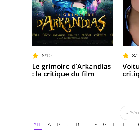
6
/10
8
/
Le grimoire d’Arkandias
Voitu
: la critique du film
criti
« Préc
ALL
A
B
C
D
E
F
G
H
I
J