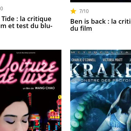
10
7
/10
Tide : la critique
Ben is back : la crit
lm et test du blu-
du film