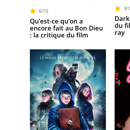
3
/
6
/10
Dark 
Qu’est-ce qu’on a
du fi
encore fait au Bon Dieu
ray
: la critique du film