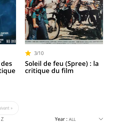
3
/10
 des
Soleil de feu (Spree) : la
tique
critique du film
ivant »
Z
Year :