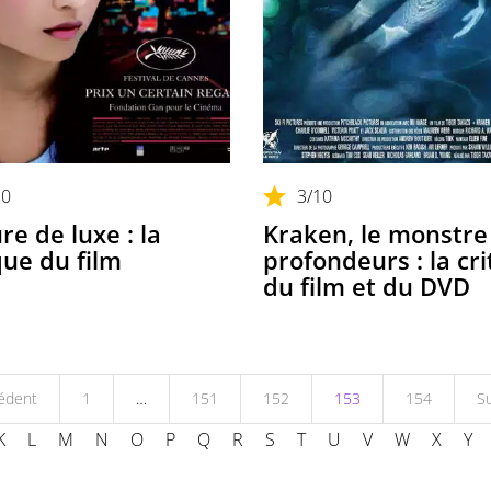
10
3
/10
re de luxe : la
Kraken, le monstre
que du film
profondeurs : la cri
du film et du DVD
édent
1
…
151
152
153
154
Su
K
L
M
N
O
P
Q
R
S
T
U
V
W
X
Y