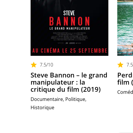
7.5
/10
7.5
Steve Bannon – le grand
Perdr
manipulateur : la
film 
critique du film (2019)
Comédi
Documentaire, Politique,
Historique