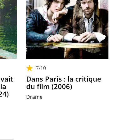
7
/10
vait
Dans Paris : la critique
la
du film (2006)
24)
Drame