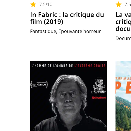
7.5
/10
7.5
In Fabric : la critique du
La va
film (2019)
criti
docu
Fantastique, Epouvante horreur
Docum