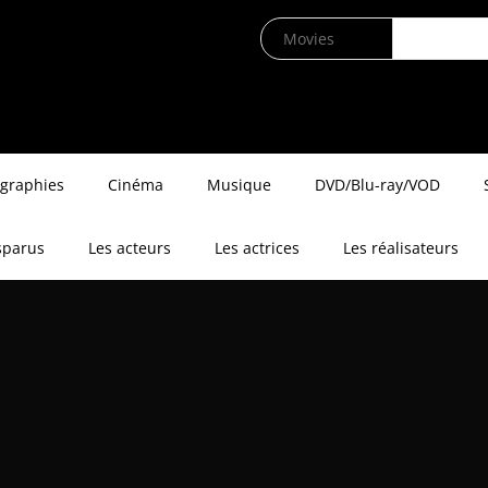
ographies
Cinéma
Musique
DVD/Blu-ray/VOD
sparus
Les acteurs
Les actrices
Les réalisateurs