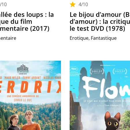
/10
4
/10
llée des loups : la
Le bijou d’amour (B
que du film
d’amour) : la critiq
mentaire (2017)
le test DVD (1978)
entaire
Erotique, Fantastique