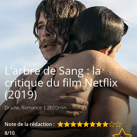
Les films par
genre
Séries
Les films
interdits
L’arbre de Sang : la
Les Dossiers
critique du film Netflix
Les disparus
(2019)
Les acteurs
Drame, Romance
|
2h10min
Les actrices
Les réalisateurs
Note de la rédaction :
8/10