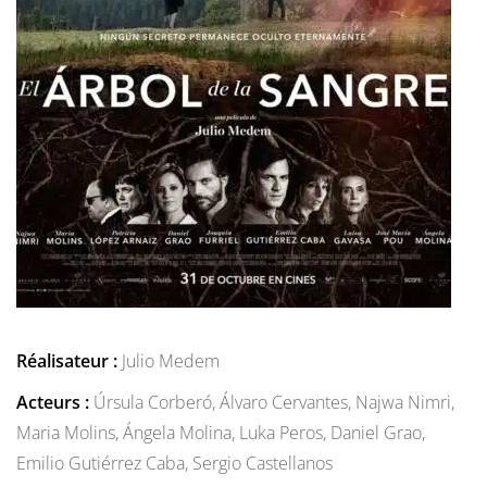
Réalisateur :
Julio Medem
Acteurs :
Úrsula Corberó,
Álvaro Cervantes,
Najwa Nimri,
Maria Molins,
Ángela Molina,
Luka Peros,
Daniel Grao,
Emilio Gutiérrez Caba,
Sergio Castellanos