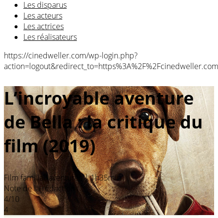
Les disparus
Les acteurs
Les actrices
Les réalisateurs
https://cinedweller.com/wp-login.php?
action=logout&redirect_to=https%3A%2F%2Fcinedweller.
L’incroyable aventure
de Bella : la critique du
film (2019)
Film familial, aventures
|
1h35min
Note de la rédaction :
4/10
4