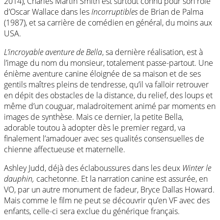
2014), Charles Martin Smith est surtout connu pour son rôle
d’Oscar Wallace dans les
Incorruptibles
de Brian de Palma
(1987), et sa carrière de comédien en général, du moins aux
USA.
L’incroyable aventure de Bella
, sa dernière réalisation, est à
l’image du nom du monsieur, totalement passe-partout. Une
énième aventure canine éloignée de sa maison et de ses
gentils maîtres pleins de tendresse, qu’il va falloir retrouver
en dépit des obstacles de la distance, du relief, des loups et
même d’un couguar, maladroitement animé par moments en
images de synthèse. Mais ce dernier, la petite Bella,
adorable toutou à adopter dès le premier regard, va
finalement l’amadouer avec ses qualités consensuelles de
chienne affectueuse et maternelle.
Ashley Judd, déjà des éclaboussures dans les deux
Winter le
dauphin,
cachetonne. Et la narration canine est assurée, en
VO, par un autre monument de fadeur, Bryce Dallas Howard.
Mais comme le film ne peut se découvrir qu’en VF avec des
enfants, celle-ci sera exclue du générique français.