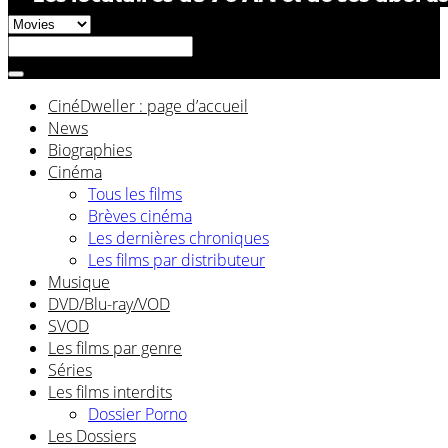
CinéDweller : page d’accueil
News
Biographies
Cinéma
Tous les films
Brèves cinéma
Les dernières chroniques
Les films par distributeur
Musique
DVD/Blu-ray/VOD
SVOD
Les films par genre
Séries
Les films interdits
Dossier Porno
Les Dossiers