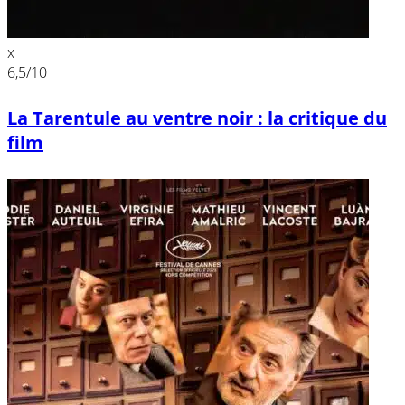
x
6,5
/10
La Tarentule au ventre noir : la critique du
film