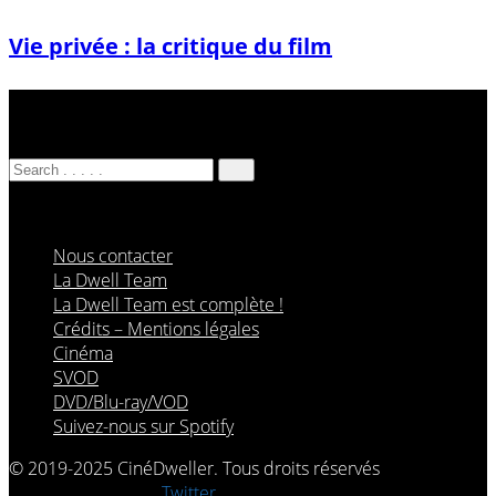
Vie privée : la critique du film
Nous contacter
La Dwell Team
La Dwell Team est complète !
Crédits – Mentions légales
Cinéma
SVOD
DVD/Blu-ray/VOD
Suivez-nous sur Spotify
© 2019-2025 CinéDweller. Tous droits réservés
Rejoignez-nous sur
Twitter.