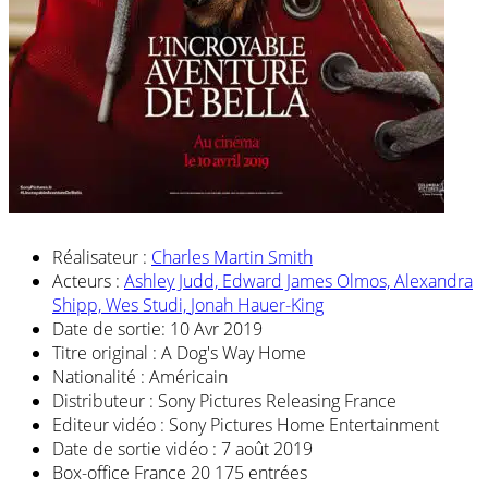
Réalisateur :
Charles Martin Smith
Acteurs :
Ashley Judd,
Edward James Olmos,
Alexandra
Shipp,
Wes Studi,
Jonah Hauer-King
Date de sortie:
10 Avr 2019
Titre original :
A Dog's Way Home
Nationalité :
Américain
Distributeur :
Sony Pictures Releasing France
Editeur vidéo :
Sony Pictures Home Entertainment
Date de sortie vidéo :
7 août 2019
Box-office France
20 175 entrées