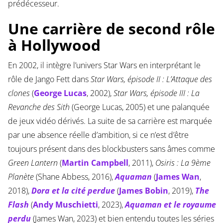
prédécesseur.
Une carrière de second rôle
à Hollywood
En 2002, il intègre l’univers Star Wars en interprétant le
rôle de Jango Fett dans
Star Wars, épisode II : L’Attaque des
clones
(
George Lucas
, 2002),
Star Wars, épisode III : La
Revanche des Sith
(George Lucas, 2005) et une palanquée
de jeux vidéo dérivés. La suite de sa carrière est marquée
par une absence réelle d’ambition, si ce n’est d’être
toujours présent dans des blockbusters sans âmes comme
Green Lantern
(
Martin Campbell
, 2011),
Osiris : La 9ème
Planète
(Shane Abbess, 2016),
Aquaman
(
James Wan
,
2018),
Dora et la cité perdue
(
James Bobin
, 2019),
The
Flash
(
Andy Muschietti
, 2023),
Aquaman et le royaume
perdu
(James Wan, 2023) et bien entendu toutes les séries